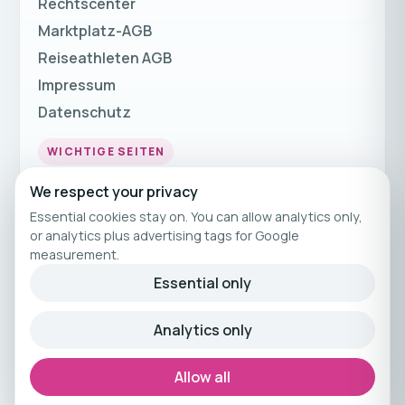
Rechtscenter
Marktplatz-AGB
Reiseathleten AGB
Impressum
Datenschutz
WICHTIGE SEITEN
Fitnessurlaub
We respect your privacy
Fitness Urlaub
Essential cookies stay on. You can allow analytics only,
or analytics plus advertising tags for Google
Fitnessreisen
measurement.
Fitnessferien
Essential only
© 2026 Reiseathleten
Analytics only
Kuratiertes Fitnessreisen-Angebot von
Reiseathleten.
Allow all