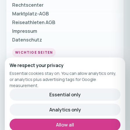
Rechtscenter
Marktplatz-AGB
Reiseathleten AGB
Impressum
Datenschutz
WICHTIGE SEITEN
Fitnessurlaub
We respect your privacy
Fitness Urlaub
Essential cookies stay on. You can allow analytics only,
or analytics plus advertising tags for Google
Fitnessreisen
measurement.
Fitnessferien
Essential only
© 2026 Reiseathleten
Analytics only
Kuratiertes Fitnessreisen-Angebot von
Reiseathleten.
Allow all