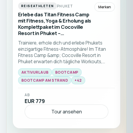
PHUKET
REISEATHLETEN
Merken
Erlebe das Titan Fitness Camp
mit Fitness, Yoga & Erholung als
Komplettpaket im Cocoville
Resort in Phuket –
Fitnessurlaub in Thailand
Trainiere, erhole dich und erlebe Phukets
einzigartige Fitness-Atmosphäre! Im Titan
Fitness Camp &amp; Cocoville Resort in
Phuket erwarten dich tägliche Workouts,
Yoga, Strandtraining, Personal Training und
AKTIVURLAUB
BOOTCAMP
gesunde, auf deine Bedürfnisse abgestimmte
Verpflegung – ideal für alle Fitnesslevels und
BOOTCAMP AM STRAND
+
42
deinen Kickstart in einen gesünderen
Lebensstil. Diese Fitnessreise nach Phuket ist
AB
ideal für Solo-Reisende aller Fitnesslevels.
EUR 779
Tour ansehen