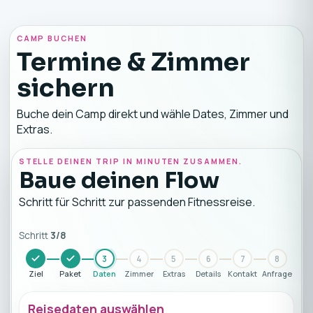
CAMP BUCHEN
Termine & Zimmer
sichern
Buche dein Camp direkt und wähle Dates, Zimmer und
Extras.
STELLE DEINEN TRIP IN MINUTEN ZUSAMMEN.
Baue deinen Flow
Schritt für Schritt zur passenden Fitnessreise.
Schritt
3
/
8
3
4
5
6
7
8
Ziel
Paket
Daten
Zimmer
Extras
Details
Kontakt
Anfrage
Reisedaten auswählen