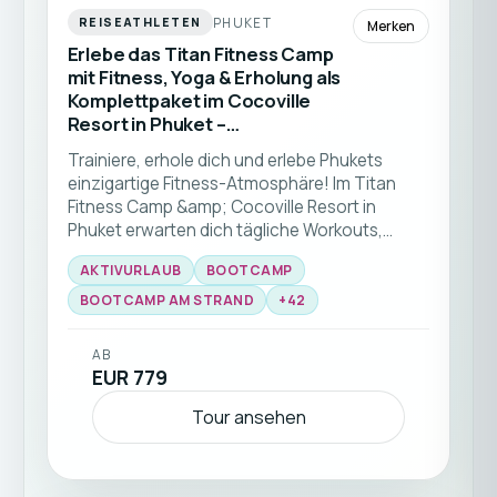
PHUKET
REISEATHLETEN
Merken
Erlebe das Titan Fitness Camp
mit Fitness, Yoga & Erholung als
Komplettpaket im Cocoville
Resort in Phuket –
Fitnessurlaub in Thailand
Trainiere, erhole dich und erlebe Phukets
einzigartige Fitness-Atmosphäre! Im Titan
Fitness Camp &amp; Cocoville Resort in
Phuket erwarten dich tägliche Workouts,
Yoga, Strandtraining, Personal Training und
AKTIVURLAUB
BOOTCAMP
gesunde, auf deine Bedürfnisse abgestimmte
Verpflegung – ideal für alle Fitnesslevels und
BOOTCAMP AM STRAND
+
42
deinen Kickstart in einen gesünderen
Lebensstil. Diese Fitnessreise nach Phuket ist
AB
ideal für Solo-Reisende aller Fitnesslevels.
EUR 779
Tour ansehen