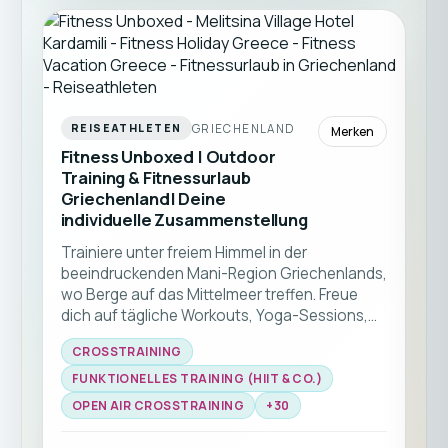
GRIECHENLAND
REISEATHLETEN
Merken
Fitness Unboxed | Outdoor
Training & Fitnessurlaub
Griechenland| Deine
individuelle Zusammenstellung
Trainiere unter freiem Himmel in der
beeindruckenden Mani-Region Griechenlands,
wo Berge auf das Mittelmeer treffen. Freue
dich auf tägliche Workouts, Yoga-Sessions,
Wanderungen, Kajak-Touren und
CROSSTRAINING
authentische griechische Gastfreundschaft –
und gestalte die perfekte Mischung aus
FUNKTIONELLES TRAINING (HIIT & CO.)
Aktivität, Abenteuer und Erholung ganz nach
OPEN AIR CROSSTRAINING
+
30
deinen Vorstellungen. ☀️🏋️‍♂️🌊