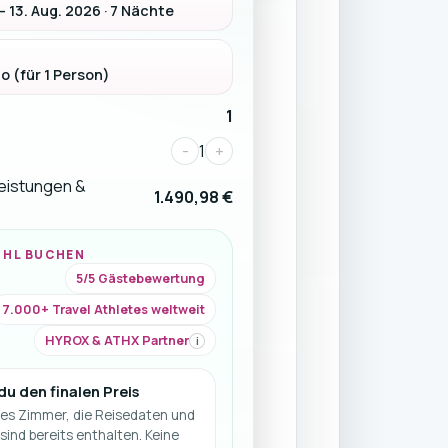
– 13. Aug. 2026 · 7 Nächte
o (für 1 Person)
1
-
1
+
Leistungen &
1.490,98 €
ÜHL BUCHEN
5/5 Gästebewertung
7.000+ Travel Athletes weltweit
HYROX & ATHX Partner
i
 du den finalen Preis
es Zimmer, die Reisedaten und
sind bereits enthalten. Keine