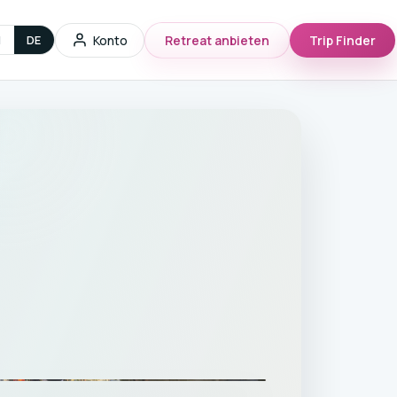
g
Konto
Retreat anbieten
Trip Finder
N
DE