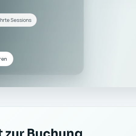
hrte Sessions
ren
t zur Buchung