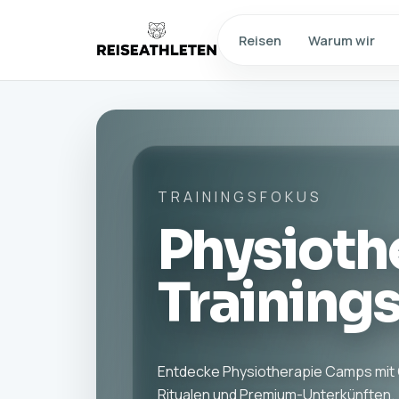
Reisen
Warum wir
TRAININGSFOKUS
Physioth
Training
Entdecke Physiotherapie Camps mit
Ritualen und Premium-Unterkünften.