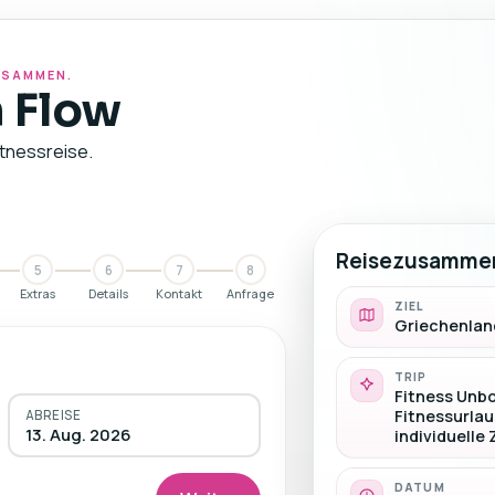
ZUSAMMEN.
 Flow
itnessreise.
Reisezusamme
5
6
7
8
Extras
Details
Kontakt
Anfrage
ZIEL
Griechenlan
TRIP
Fitness Unbo
Fitnessurlau
ABREISE
13. Aug. 2026
individuell
DATUM