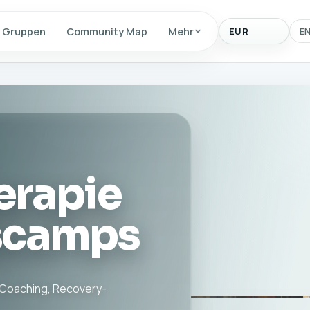
Anzeigewaehrun
Gruppen
Community Map
Mehr
E
erapie
scamps
 Coaching, Recovery-