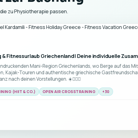
 die zu Physiotherapie passen.
g & Fitnessurlaub Griechenland| Deine individuelle Zusa
eindruckenden Mani-Region Griechenlands, wo Berge auf das Mitte
 Kajak-Touren und authentische griechische Gastfreundschaft
z nach deinen Vorstellungen. ☀️🏋️‍♂️🌊
NING (HIIT & CO.)
OPEN AIR CROSSTRAINING
+
30