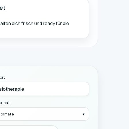
et
lten dich frisch und ready für die
ort
ormat
 Formate