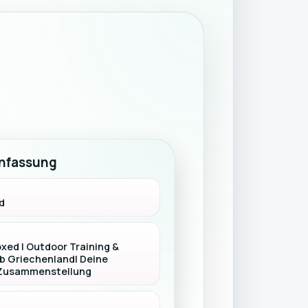
nfassung
d
xed | Outdoor Training &
b Griechenland| Deine
e Zusammenstellung