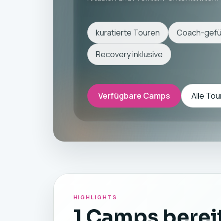
kuratierte Touren
Coach-gefü
Recovery inklusive
Verfügbare Camps
Alle Tou
HIGHLIGHTS
1 Camps berei