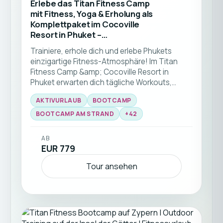
Erlebe das Titan Fitness Camp
mit Fitness, Yoga & Erholung als
Komplettpaket im Cocoville
Resort in Phuket –
Fitnessurlaub in Thailand
Trainiere, erhole dich und erlebe Phukets
einzigartige Fitness-Atmosphäre! Im Titan
Fitness Camp &amp; Cocoville Resort in
Phuket erwarten dich tägliche Workouts,
Yoga, Strandtraining, Personal Training und
AKTIVURLAUB
BOOTCAMP
gesunde, auf deine Bedürfnisse abgestimmte
Verpflegung – ideal für alle Fitnesslevels und
BOOTCAMP AM STRAND
+
42
deinen Kickstart in einen gesünderen
Lebensstil. Diese Fitnessreise nach Phuket ist
AB
ideal für Solo-Reisende aller Fitnesslevels.
EUR 779
Tour ansehen