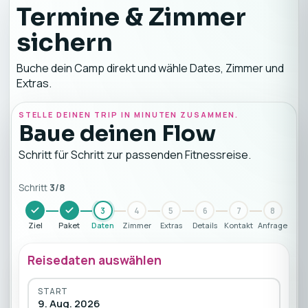
Termine & Zimmer
sichern
Buche dein Camp direkt und wähle Dates, Zimmer und
Extras.
STELLE DEINEN TRIP IN MINUTEN ZUSAMMEN.
Baue deinen Flow
Schritt für Schritt zur passenden Fitnessreise.
Schritt
3
/
8
3
4
5
6
7
8
Ziel
Paket
Daten
Zimmer
Extras
Details
Kontakt
Anfrage
Reisedaten auswählen
START
9. Aug. 2026