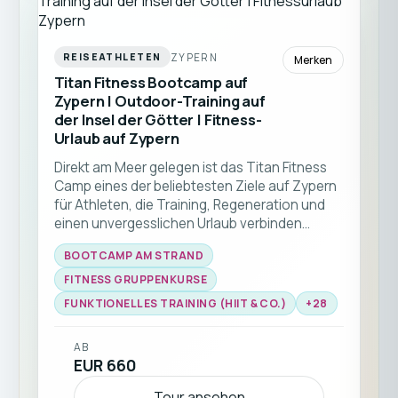
ZYPERN
REISEATHLETEN
Merken
Titan Fitness Bootcamp auf
Zypern | Outdoor-Training auf
der Insel der Götter | Fitness-
Urlaub auf Zypern
Direkt am Meer gelegen ist das Titan Fitness
Camp eines der beliebtesten Ziele auf Zypern
für Athleten, die Training, Regeneration und
einen unvergesslichen Urlaub verbinden
wollen. Genieße abwechslungsreiche
BOOTCAMP AM STRAND
Workouts unter der mediterranen Sonne,
erfahrene Coaches und eine inspirierende
FITNESS GRUPPENKURSE
internationale Gemeinschaft.Von Functional
FUNKTIONELLES TRAINING (HIIT & CO.)
+
28
Fitness und HYROX über Krafttraining, Mobility
bis hin zu Yoga bietet jeder Tag neue
AB
Chancen, fitter zu werden — und das mit
EUR 660
Meerblick. Kehre stärker, gesünder und voller
neuer Motivation zurück. ☀️🏖️💪
Tour ansehen