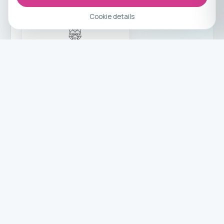
Cookie details
Travelling Athletes
Fitness holidays & training camps
worldwide.
Coach-led retreats, training camps, and a calmer
booking flow for active travelers.
EXPLORE
Booking tour
Tours
Blog
Contact