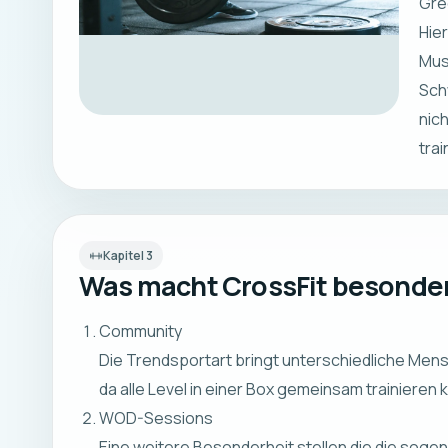
Gre
Hier
Mus
Sch
nic
tra
Kapitel
3
Was macht CrossFit besonde
Community
Die Trendsportart bringt unterschiedliche Me
da alle Level in einer Box gemeinsam trainieren
WOD-Sessions
Eine weitere Besonderheit stellen die die sog