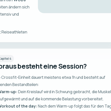
eiten ändern sich
ntensiv und
t Reiseathleten
Kapitel
4
raus besteht eine Session?
e Crossfit-Einheit dauert meistens etwa 1h und besteht auf
genden Bestandteilen:
Warm-up:
Dein Kreislauf wird in Schwung gebracht, die Muske
ufgewärmt und auf die kommende Belastung vorbereitet.
orkout of the day:
Nach dem Warm-up folgt das für den Ta