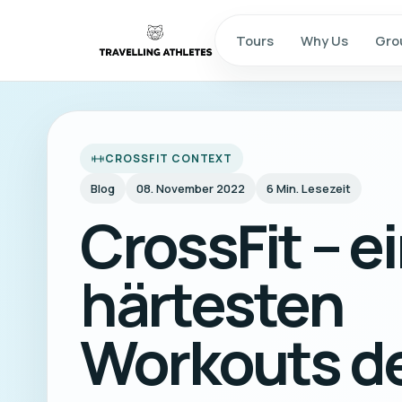
Tours
Why Us
Gro
CROSSFIT CONTEXT
Blog
08. November 2022
6
Min. Lesezeit
CrossFit – e
härtesten
Workouts de