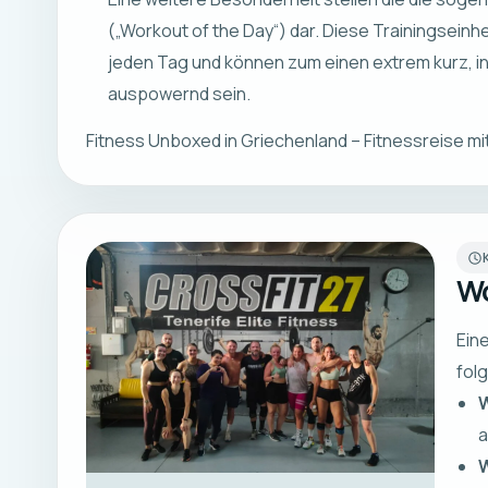
(„Workout of the Day“) dar. Diese Trainingseinh
jeden Tag und können zum einen extrem kurz, i
auspowernd sein.
Fitness Unboxed in Griechenland – Fitnessreise mi
Wo
Ein
fol
a
W