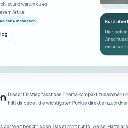
lich ist und warum du es
iesem Artikel
 Reisen & Inspiration
Kurz über
Hier bekom
log
Anschlussi
einschaetze
en
Dieser Einstieg fasst das Thema kompakt zusammen u
hilft dir dabei, die wichtigsten Punkte direkt einzuordne
s der Welt beschrieben. Das stimmt nur teilweise. Härte alle