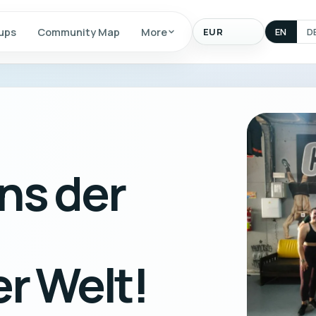
Display
ups
Community Map
More
EN
D
currency
ins der
r Welt!