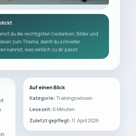
blickt
mst du die wichtigsten Gedanken, Bilder und
deen zum Thema, damit du schneller
n kannst, was wirklich zu dir passt.
Auf einen Blick
Kategorie:
Trainingswissen
nd
n.
Lesezeit:
6
Minuten
Zuletzt gepflegt:
11. April 2026
in