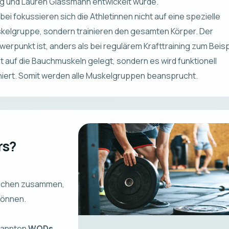
g und Lauren Glassmann entwickelt wurde.
bei fokussieren sich die Athletinnen nicht auf eine spezielle
kelgruppe, sondern trainieren den gesamten Körper. Der
werpunkt ist, anders als bei regulärem Krafttraining zum Beisp
ht auf die Bauchmuskeln gelegt, sondern es wird funktionell
iniert. Somit werden alle Muskelgruppen beansprucht.
rs?
nschen zusammen,
 können.
enannten
WODs