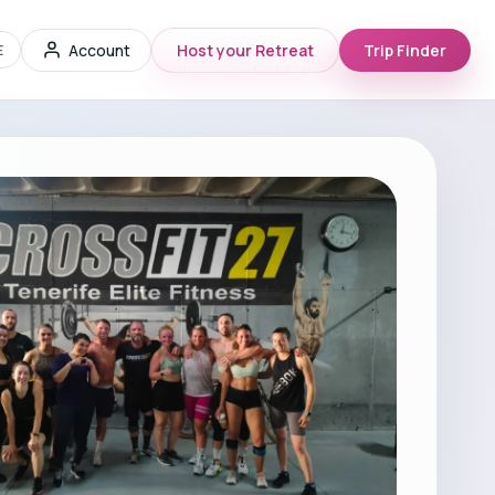
Account
Host your Retreat
Trip Finder
E