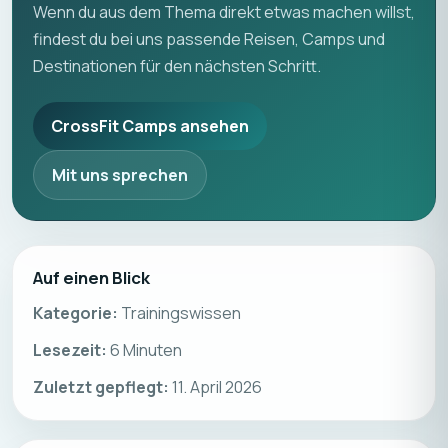
Wenn du aus dem Thema direkt etwas machen willst,
findest du bei uns passende Reisen, Camps und
Destinationen für den nächsten Schritt.
CrossFit Camps ansehen
Mit uns sprechen
Auf einen Blick
Kategorie:
Trainingswissen
Lesezeit:
6
Minuten
Zuletzt gepflegt:
11. April 2026