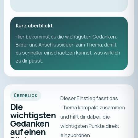
Kurz überblickt
Hier bekommst du die wichtigsten Gedanken,
Bilder und Anschlussideen zum Thema, damit
du schneller einschaetzen kannst, was wirklich
zu dir passt.
ÜBERBLICK
Dieser Einstieg fasst das
Die
Thema kompakt zusammen
wichtigsten
und hilft dir dabei, die
Gedanken
wichtigsten Punkte direkt
auf einen
einzuordnen.