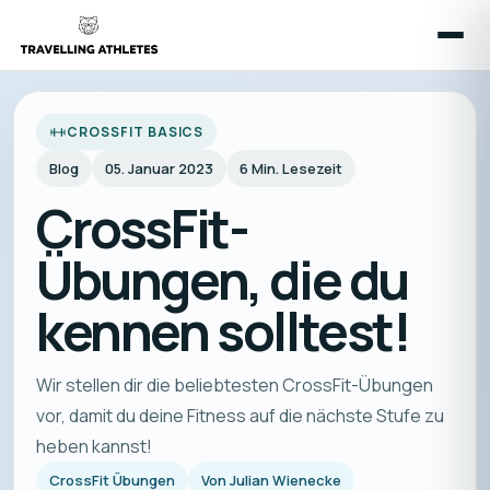
CROSSFIT BASICS
Blog
05. Januar 2023
6
Min. Lesezeit
CrossFit-
Übungen, die du
kennen solltest!
Wir stellen dir die beliebtesten CrossFit-Übungen
vor, damit du deine Fitness auf die nächste Stufe zu
heben kannst!
CrossFit Übungen
Von
Julian Wienecke