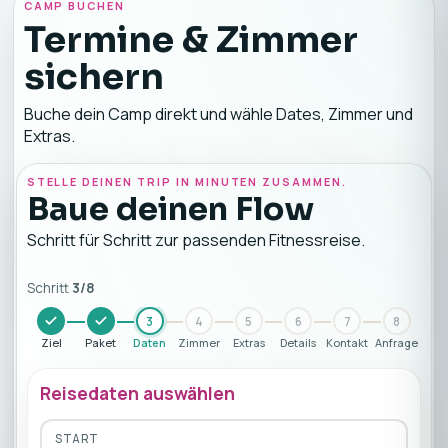
CAMP BUCHEN
Termine & Zimmer
sichern
Buche dein Camp direkt und wähle Dates, Zimmer und
Extras.
STELLE DEINEN TRIP IN MINUTEN ZUSAMMEN.
Baue deinen Flow
Schritt für Schritt zur passenden Fitnessreise.
Schritt
3
/
8
3
4
5
6
7
8
Ziel
Paket
Daten
Zimmer
Extras
Details
Kontakt
Anfrage
Reisedaten auswählen
START