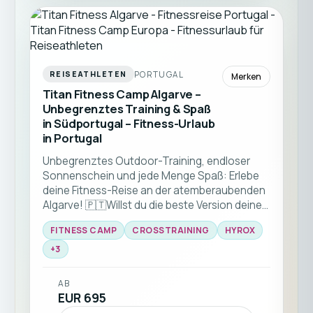
PORTUGAL
REISEATHLETEN
Merken
Titan Fitness Camp Algarve –
Unbegrenztes Training & Spaß
in Südportugal – Fitness-Urlaub
in Portugal
Unbegrenztes Outdoor-Training, endloser
Sonnenschein und jede Menge Spaß: Erlebe
deine Fitness-Reise an der atemberaubenden
Algarve! 🇵🇹Willst du die beste Version deiner
selbst werden und deinen Urlaub mit einem
FITNESS CAMP
CROSSTRAINING
HYROX
besonderen Sportprogramm verbinden? Dann
buche deinen nächsten Fitness-Urlaub in
+
3
einem der größten Outdoor-Fitness-Camps
Europas und freue dich auf zahlreiche
AB
Outdoor-Sportkurse. Im neu eröffneten TITAN
EUR 695
FITNESS CAMP an der wunderschönen