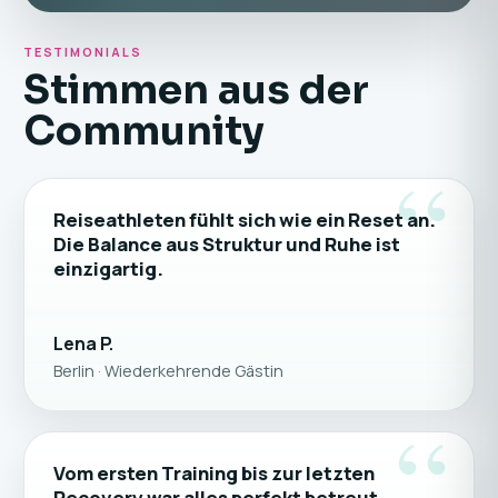
TESTIMONIALS
Stimmen aus der
Community
“
Reiseathleten fühlt sich wie ein Reset an.
Die Balance aus Struktur und Ruhe ist
einzigartig.
Lena P.
Berlin · Wiederkehrende Gästin
“
Vom ersten Training bis zur letzten
Recovery war alles perfekt betreut.