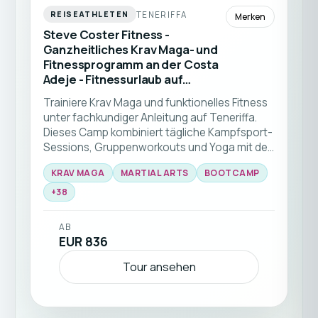
TENERIFFA
REISEATHLETEN
Merken
Steve Coster Fitness -
Ganzheitliches Krav Maga- und
Fitnessprogramm an der Costa
Adeje - Fitnessurlaub auf
Teneriffa (Spanien)
Trainiere Krav Maga und funktionelles Fitness
unter fachkundiger Anleitung auf Teneriffa.
Dieses Camp kombiniert tägliche Kampfsport-
Sessions, Gruppenworkouts und Yoga mit der
atemberaubenden Naturkulisse der Insel 🥊☀️
KRAV MAGA
MARTIAL ARTS
BOOTCAMP
Ideal für alle Niveaus, die ihre Fähigkeiten und
+
38
Fitness in einer unterstützenden
Gemeinschaft verbessern möchten.
AB
EUR 836
Tour ansehen