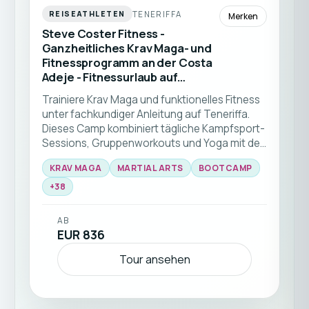
TENERIFFA
REISEATHLETEN
Merken
Steve Coster Fitness -
Ganzheitliches Krav Maga- und
Fitnessprogramm an der Costa
Adeje - Fitnessurlaub auf
Teneriffa (Spanien)
Trainiere Krav Maga und funktionelles Fitness
unter fachkundiger Anleitung auf Teneriffa.
Dieses Camp kombiniert tägliche Kampfsport-
Sessions, Gruppenworkouts und Yoga mit der
atemberaubenden Naturkulisse der Insel 🥊☀️
KRAV MAGA
MARTIAL ARTS
BOOTCAMP
Ideal für alle Niveaus, die ihre Fähigkeiten und
+
38
Fitness in einer unterstützenden
Gemeinschaft verbessern möchten.
AB
EUR 836
Tour ansehen