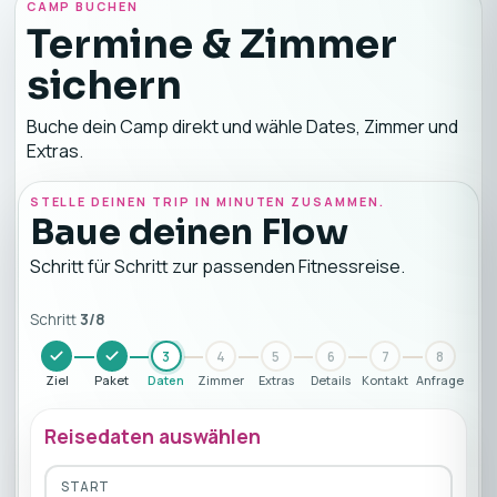
CAMP BUCHEN
Termine & Zimmer
sichern
Buche dein Camp direkt und wähle Dates, Zimmer und
Extras.
STELLE DEINEN TRIP IN MINUTEN ZUSAMMEN.
Baue deinen Flow
Schritt für Schritt zur passenden Fitnessreise.
Schritt
3
/
8
3
4
5
6
7
8
Ziel
Paket
Daten
Zimmer
Extras
Details
Kontakt
Anfrage
Reisedaten auswählen
START