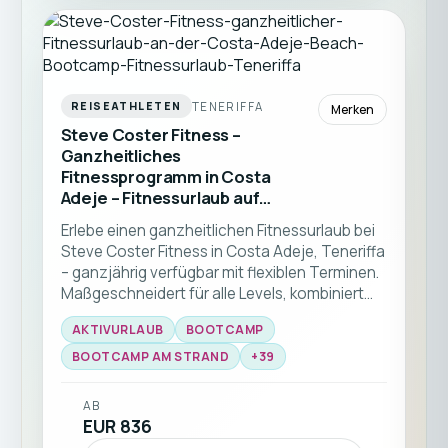
TENERIFFA
REISEATHLETEN
Merken
Steve Coster Fitness –
Ganzheitliches
Fitnessprogramm in Costa
Adeje – Fitnessurlaub auf
Teneriffa (Spanien)
Erlebe einen ganzheitlichen Fitnessurlaub bei
Steve Coster Fitness in Costa Adeje, Teneriffa
– ganzjährig verfügbar mit flexiblen Terminen.
Maßgeschneidert für alle Levels, kombiniert
dieses Programm Bootcamp-Kurse und
AKTIVURLAUB
BOOTCAMP
funktionelles Training mit Experten-Coaching.
Genieße Gruppenworkouts am Strand,
BOOTCAMP AM STRAND
+
39
Kampfsport-Sessions und Personal Training,
alles vor der atemberaubenden Kulisse des
AB
südlichen Teneriffas ☀️🏝️
EUR 836