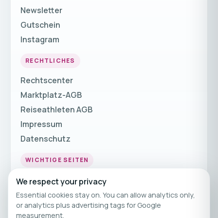
Newsletter
Gutschein
Instagram
RECHTLICHES
Rechtscenter
Marktplatz-AGB
Reiseathleten AGB
Impressum
Datenschutz
WICHTIGE SEITEN
Fitnessurlaub
We respect your privacy
Fitness Urlaub
Essential cookies stay on. You can allow analytics only,
or analytics plus advertising tags for Google
Fitnessreisen
measurement.