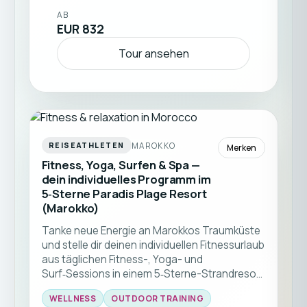
Atlantikküste zu genießen. Ob du surfen
AB
lernen, regelmäßig trainieren oder einfach
EUR 832
abschalten möchtest – du entscheidest jeden
Tag selbst, wie aktiv dein Urlaub sein soll. ☀️🌊
Tour ansehen
🏄‍♂️
MAROKKO
REISEATHLETEN
Merken
Fitness, Yoga, Surfen & Spa —
dein individuelles Programm im
5‑Sterne Paradis Plage Resort
(Marokko)
Tanke neue Energie an Marokkos Traumküste
und stelle dir deinen individuellen Fitnessurlaub
aus täglichen Fitness-, Yoga- und
Surf‑Sessions in einem 5‑Sterne-Strandresort
flexibel zusammen. Spa, Atlantikblick und
WELLNESS
OUTDOOR TRAINING
zahlreiche Trainingsoptionen warten auf dich.