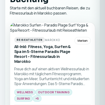
Starte mit den aktuell buchbaren Reisen, die zu
Fitnessurlaub in Marokko passen.
MAROKKO
REISEATHLETEN
Merken
All-Inkl: Fitness, Yoga, Surfen &
Spa im 5-Sterne Paradis Plage
Resort – Fitnessurlaub in
Marokko
Freue dich auf einen aktiven Wellnessurlaub in
Marokko mit täglichem Fitnessprogramm,
Yoga am Meer, Surfunterricht und inkludierten
Spa-Anwendungen. Das 5-Sterne Paradis
Plage Resort bietet die perfekte Umgebung,
WELLNESS
OUTDOOR TRAINING
um neue Energie zu tanken, deine Fitness zu
verbessern und gleichzeitig die entspannte
SURFING
+
5
Atmosphäre der marokkanischen