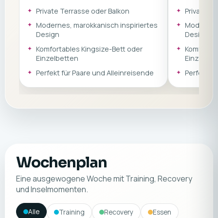
inspiriertem Design bietet sie den
inspiriertem 
idealen Rückzugsort zum Entspannen
Wahl, um zw
Private Terrasse oder Balkon
Private T
und Abschalten an der Atlantikküste
Surfen zu e
Modernes, marokkanisch inspiriertes
Modernes,
Marokkos.
Energie zu t
Design
Design
Komfortables Kingsize-Bett oder
Komfortab
Einzelbetten
Einzelbet
Perfekt für Paare und Alleinreisende
Perfekt fü
Wochenplan
Eine ausgewogene Woche mit Training, Recovery
und Inselmomenten.
Alle
Training
Recovery
Essen