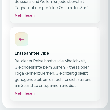
Sessions und Wellen für jedes Level ist
Taghazout der perfekte Ort, um den Surf-
Lifestyle am Atlantik zu erleben. ☀️🏄‍♂️🌊
Mehr lesen
Entspannter Vibe
Bei dieser Reise hast du die Möglichkeit,
Gleichgesinnte beim Surfen, Fitness oder
Yoga kennenzulernen. Gleichzeitig bleibt
genügend Zeit, um einfach für dich zu sein,
am Strand zu entspannen und die
besondere Atmosphäre des Resorts zu
Mehr lesen
genießen. Generell empfehlen wir diese
Reise besonders für Paare und Freunde, sie