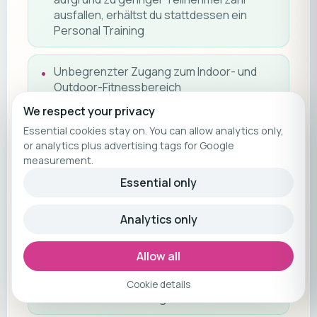
ausfallen, erhältst du stattdessen ein
Personal Training
Unbegrenzter Zugang zum Indoor- und
Outdoor-Fitnessbereich
We respect your privacy
Direkter Zugang zum Strand sowie zu den
Essential cookies stay on. You can allow analytics only,
Yoga- und Wellnessbereichen des Resorts
or analytics plus advertising tags for Google
measurement.
Essential only
Persönlicher Ansprechpartner vor,
während und nach deiner Reise
Analytics only
Alle Reiseathleten Vorteile inklusive
Allow all
Gesetzlicher Reisepreissicherungsschein
Cookie details
der R+V Versicherung