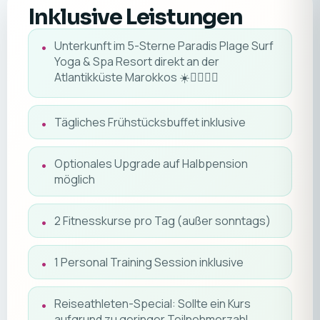
Inklusive Leistungen
Unterkunft im 5-Sterne Paradis Plage Surf
Yoga & Spa Resort direkt an der
Atlantikküste Marokkos ☀️🏄‍♂️🧘‍♀️
Tägliches Frühstücksbuffet inklusive
Optionales Upgrade auf Halbpension
möglich
2 Fitnesskurse pro Tag (außer sonntags)
1 Personal Training Session inklusive
Reiseathleten-Special: Sollte ein Kurs
aufgrund zu geringer Teilnehmerzahl