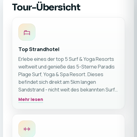
Tour-Übersicht
Top Strandhotel
Erlebe eines der top 5 Surf & Yoga Resorts
weltweit und genieße das 5-Sterne Paradis
Plage Surf, Yoga & Spa Resort. Dieses
befindet sich direkt am 5km langen
Sandstrand - nicht weit des bekannten Surf-
Hotspots von Taghazout.
Mehr lesen