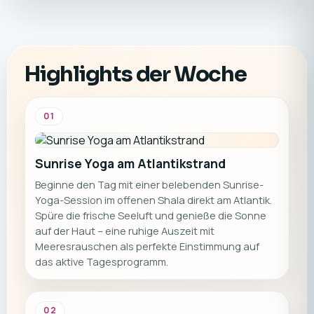
eignet sich aber selbstverständlich auch für
Alleinreisende, die einen aktiven und zugleich
erholsamen Urlaub suchen. ☀️🏄‍♂️🧘‍♀️
Highlights der Woche
01
Sunrise Yoga am Atlantikstrand
Beginne den Tag mit einer belebenden Sunrise-
Yoga-Session im offenen Shala direkt am Atlantik.
Spüre die frische Seeluft und genieße die Sonne
auf der Haut – eine ruhige Auszeit mit
Meeresrauschen als perfekte Einstimmung auf
das aktive Tagesprogramm.
02