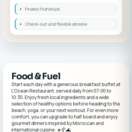
•
Finales Frühstück
•
Check-out und flexible abreise
Food & Fuel
Start each day with a generous breakfast buffet at
L'Ocean Restaurant, served daily from 07:00 to
10:30. Enjoy fresh local ingredients and a wide
selection of healthy options before heading to the
beach, yoga, or your next workout. For even more
comfort, you can upgrade to half board and enjoy
gourmet dinners inspired by Moroccan and
international cuisine. ☀️🥐🌊