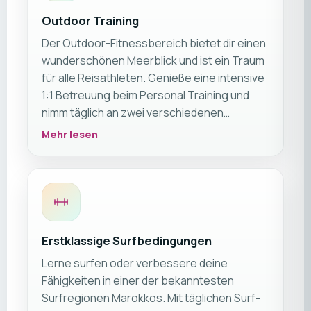
Outdoor Training
Der Outdoor-Fitnessbereich bietet dir einen
wunderschönen Meerblick und ist ein Traum
für alle Reisathleten. Genieße eine intensive
1:1 Betreuung beim Personal Training und
nimm täglich an zwei verschiedenen
Fitnesskursen teil. Der Vielfalt der Kurse sind
Mehr lesen
während deiner Reise keine Grenzen
gesetzt und ändern sich wöchentlich.
Erstklassige Surfbedingungen
Lerne surfen oder verbessere deine
Fähigkeiten in einer der bekanntesten
Surfregionen Marokkos. Mit täglichen Surf-