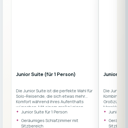
Junior Suite (für 1 Person)
Junior-Sui
Die Junior Suite ist die perfekte Wahl für
Die Junior Su
Solo-Reisende, die sich etwas mehr
Kombination
Komfort während ihres Aufenthalts
Großzügigkei
wünschen. Mit einem großzügigen
Marokko. Mi
Junior Suite für 1 Person
Junior Sui
Schlafzimmer inklusive gemütlichem
Schlafzimme
Sitzbereich, privater Terrasse oder
Sitzbereich,
Geräumiges Schlafzimmer mit
Geräumige
Balkon und modernem marokkanisch
Balkon und 
Sitzbereich
Sitzberei