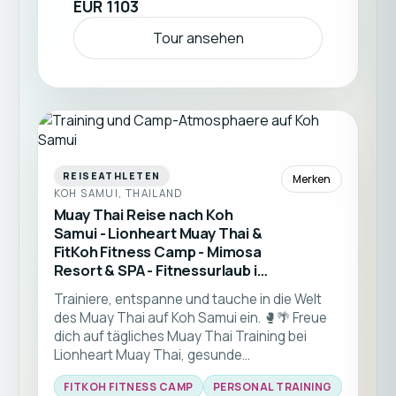
Boxen legen möchtest.
EUR 1103
Tour ansehen
REISEATHLETEN
Merken
KOH SAMUI, THAILAND
Muay Thai Reise nach Koh
Samui - Lionheart Muay Thai &
FitKoh Fitness Camp - Mimosa
Resort & SPA - Fitnessurlaub in
Thailand
Trainiere, entspanne und tauche in die Welt
des Muay Thai auf Koh Samui ein. 🥊🌴 Freue
dich auf tägliches Muay Thai Training bei
Lionheart Muay Thai, gesunde
Vollverpflegung, wohltuende Massagen und
FITKOH FITNESS CAMP
PERSONAL TRAINING
eine komfortable Unterkunft direkt am Strand.