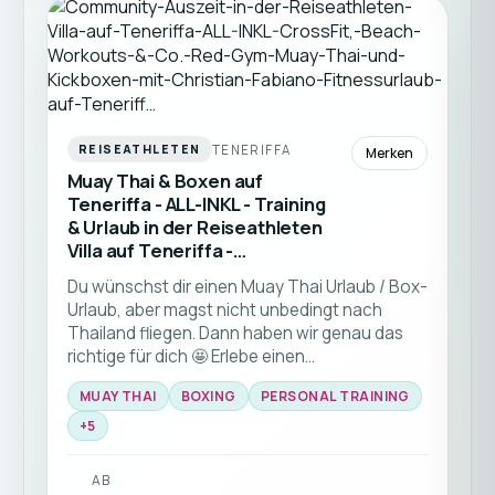
TENERIFFA
REISEATHLETEN
Merken
Muay Thai & Boxen auf
Teneriffa - ALL-INKL - Training
& Urlaub in der Reiseathleten
Villa auf Teneriffa -
Fitnessurlaub auf Teneriffa
Du wünschst dir einen Muay Thai Urlaub / Box-
(Spanien)
Urlaub, aber magst nicht unbedingt nach
Thailand fliegen. Dann haben wir genau das
richtige für dich 🤩 Erlebe einen
unvergesslichen Fitnessurlaub an der
MUAY THAI
BOXING
PERSONAL TRAINING
wunderschönen Costa Adeje und freue dich
auf jede Menge Muay Thai und Boxen. Du
+
5
wählst selbst, ob du bei deinen täglichen
Privatstunden den Fokus auf Muay Thai oder
AB