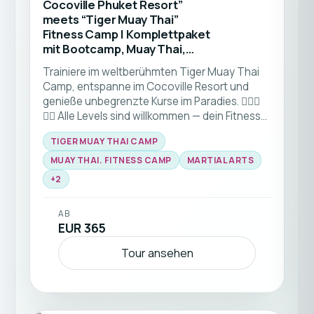
Cocoville Phuket Resort”
meets “Tiger Muay Thai”
Fitness Camp | Komplettpaket
mit Bootcamp, Muay Thai,
Crosstraining & Yoga –
Trainiere im weltberühmten Tiger Muay Thai
Fitnessurlaub Thailand
Camp, entspanne im Cocoville Resort und
genieße unbegrenzte Kurse im Paradies. 🏋️‍♂️🌴
🧘‍♂️ Alle Levels sind willkommen — dein Fitness-
Urlaub unter der Sonne Phukets wartet.
TIGER MUAY THAI CAMP
MUAY THAI. FITNESS CAMP
MARTIAL ARTS
+
2
AB
EUR 365
Tour ansehen