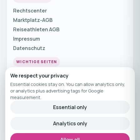
Rechtscenter
Marktplatz-AGB
Reiseathleten AGB
Impressum
Datenschutz
WICHTIGE SEITEN
Fitnessurlaub
We respect your privacy
Fitness Urlaub
Essential cookies stay on. You can allow analytics only,
or analytics plus advertising tags for Google
Fitnessreisen
measurement.
Fitnessferien
Essential only
© 2026 Reiseathleten
Analytics only
Kuratiertes Fitnessreisen-Angebot von
Reiseathleten.
Allow all