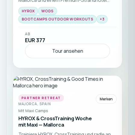
Mallorca und einem Premium-Strandhotel
verbindet dieser Fitnessurlaub Performance
HYROX
WODS
mit echtem Urlaubsfeeling.
BOOTCAMPS OUTDOOR WORKOUTS
+
3
AB
EUR 377
Tour ansehen
PARTNER RETREAT
Merken
MAJORCA, SPAIN
Mit
Maxi Camps
HYROX & CrossTraining Woche
mit Maxi — Mallorca
Trainiere HYROX, CrossTraining und radle an