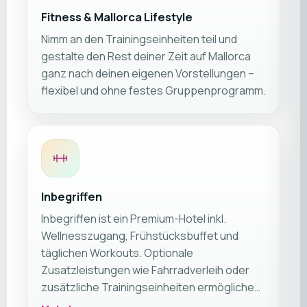
Fitness & Mallorca Lifestyle
Nimm an den Trainingseinheiten teil und
gestalte den Rest deiner Zeit auf Mallorca
ganz nach deinen eigenen Vorstellungen –
flexibel und ohne festes Gruppenprogramm.
Inbegriffen
Inbegriffen ist ein Premium-Hotel inkl.
Wellnesszugang, Frühstücksbuffet und
täglichen Workouts. Optionale
Zusatzleistungen wie Fahrradverleih oder
zusätzliche Trainingseinheiten ermöglichen
es dir, deinen Aufenthalt individuell zu