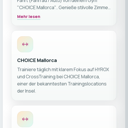
Fahrt (Fahrrad / Auto) von deinem Gym
"CHOICE Mallorca".. Genieße stilvolle Zimmer,
panoramische Terrassen und großzügige
Mehr lesen
Wellnessbereiche mit Spa, Pools und
Saunen – ideal zur Entspannung nach dem
Training. Wähle dein Wunschhotel für einen
luxuriösen Fitnessurlaub an Mallorcas
sonniger Küste.
CHOICE Mallorca
Trainiere täglich mit klarem Fokus auf HYROX
und CrossTraining bei CHOICE Mallorca,
einer der bekanntesten Trainingslocations
der Insel.