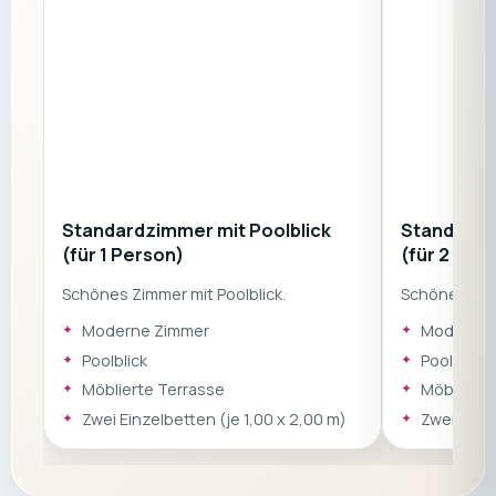
Standardzimmer mit Poolblick
Standardz
(für 1 Person)
(für 2 Per
Schönes Zimmer mit Poolblick.
Schönes Zimm
Moderne Zimmer
Moderne 
Poolblick
Poolblick
Möblierte Terrasse
Möblierte
Zwei Einzelbetten (je 1,00 x 2,00 m)
Zwei Einze