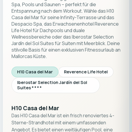
Spa, Pools und Saunen – perfekt für die
Entspannung nach dem Workout. Wähle das H10
Casa del Mar für seine Infinity-Terrasse und das
Despacio Spa, das Erwachsenenhotel Reverence
Life Hotel für Dachpools und duale
Wellnessbereiche oder das Iberostar Selection
Jardín del Sol Suites für Suiten mit Meerblick. Deine
stilvolle Basis für einen exklusiven Fitnessurlaub an
Mallorcas Küste.
H10 Casa del Mar
Reverence Life Hotel
Iberostar Selection Jardín del Sol
Suites * * * *
H10 Casa del Mar
Das H10 Casa del Mar ist ein frisch renoviertes 4-
Sterne-Strandhotel mit einem umfassenden
Angebot. Es bietet einen weitläufigen Pool, eine