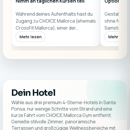
Nimm an täglichen Kursen teil
Optionale
Während deines Aufenthalts hast du
Gestalte dei
Zugang zu CHOICE Mallorca (ehemals
ohne festen
CrossFit Mallorca), einer der
Samstag erw
bekanntest…
Boo…
Mehr lesen
Mehr lese
Dein Hotel
Wähle aus drei premium 4-Sterne-Hotels in Santa
Ponsa, nur wenige Schritte vom Strand und eine
kurze Fahrt vom CHOICE Mallorca Gym entfernt.
Genieße stilvolle Zimmer, panoramische
Terrassen und großzügige Wellnessbereiche mit