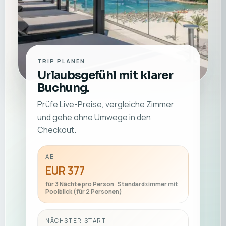
TRIP PLANEN
Urlaubsgefühl mit klarer
Buchung.
Prüfe Live-Preise, vergleiche Zimmer
und gehe ohne Umwege in den
Checkout.
AB
EUR 377
für 3 Nächte pro Person · Standardzimmer mit
Poolblick (für 2 Personen)
NÄCHSTER START