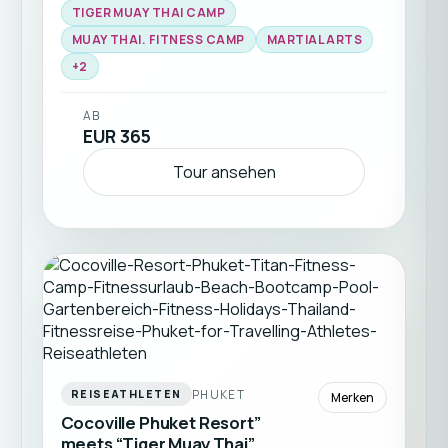
TIGER MUAY THAI CAMP
weitere Kurse – alle bereits inklusive. Egal ob
Anfänger oder erfahrener Athlet: Dich
MUAY THAI. FITNESS CAMP
MARTIAL ARTS
erwartet die perfekte Kombination aus
+
2
Training, Community und tropischem Insel-
Lifestyle. ☀️🌴🥊
AB
EUR 365
Tour ansehen
PHUKET
REISEATHLETEN
Merken
Cocoville Phuket Resort”
meets “Tiger Muay Thai”