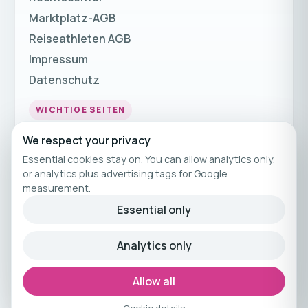
Marktplatz-AGB
Reiseathleten AGB
Impressum
Datenschutz
WICHTIGE SEITEN
Fitnessurlaub
We respect your privacy
Fitness Urlaub
Essential cookies stay on. You can allow analytics only,
or analytics plus advertising tags for Google
Fitnessreisen
measurement.
Fitnessferien
Essential only
© 2026 Reiseathleten
Analytics only
Kuratiertes Fitnessreisen-Angebot von
Reiseathleten.
Allow all