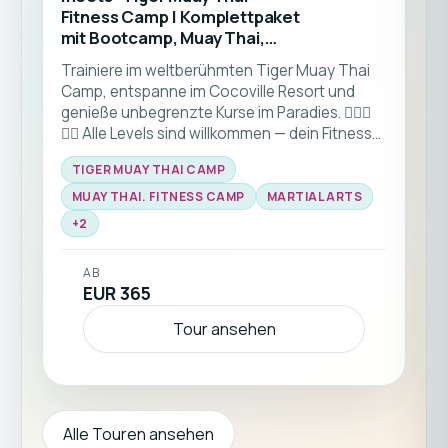
Fitness Camp | Komplettpaket
mit Bootcamp, Muay Thai,
Crosstraining & Yoga –
Trainiere im weltberühmten Tiger Muay Thai
Fitnessurlaub Thailand
Camp, entspanne im Cocoville Resort und
genieße unbegrenzte Kurse im Paradies. 🏋️‍♂️🌴
🧘‍♂️ Alle Levels sind willkommen — dein Fitness-
Urlaub unter der Sonne Phukets wartet.
TIGER MUAY THAI CAMP
MUAY THAI. FITNESS CAMP
MARTIAL ARTS
+
2
AB
EUR 365
Tour ansehen
Alle Touren ansehen