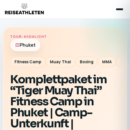
TOUR-HIGHLIGHT
Phuket
Fitness Camp
Muay Thai
Boxing
MMA
Pers
Komplettpaket im
“Tiger Muay Thai”
Fitness Camp in
Phuket | Camp-
Unterkunft |