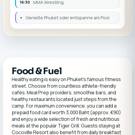
16:30
MMA Wrestling
•
Genieße Phuket oder entspanne am Pool
Food & Fuel
Healthy eating is easy on Phuket's famous fitness
street. Choose from countless athlete-friendly
cafés, Meal Prep providers, smoothie bars, and
healthy restaurants located just steps from the
camp. For maximum convenience, you can add a
prepaid food card worth 3,000 Baht (approx. €90)
and enjoy a wide selection of fresh and nutritious
meals at the popular Tiger Grill. Guests staying at
Cocoville Resort also benefit from daily breakfast