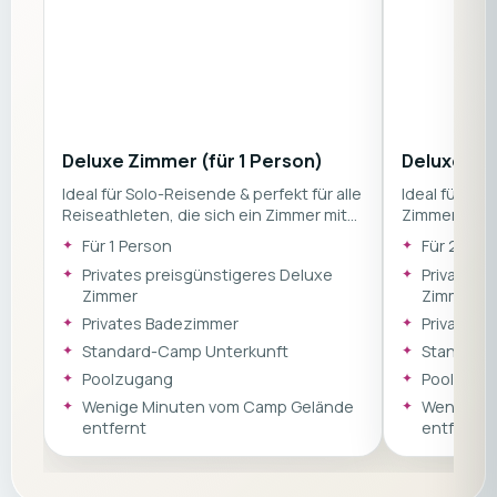
Deluxe Zimmer (für 1 Person)
Deluxe Zi
Ideal für Solo-Reisende & perfekt für alle
Ideal für Pa
Reiseathleten, die sich ein Zimmer mit
Zimmer für z
Poolzugang wünschen. Dieses Zimmer
nicht nur Z
Für 1 Person
Für 2 Per
bietet dir alles, was du für einen
alles, was d
Privates preisgünstigeres Deluxe
Privates 
entspannten Aufenthalt zwischen den
Aufenthalt 
Zimmer
Zimmer
Trainingseinheiten benötigst. Freue
Trainingsein
dich auf ein großes Bett, Klimaanlage,
dich auf ein
Privates Badezimmer
Privates 
WLAN, Kühlschrank, Mikrowelle,
WLAN, Kühlsc
Standard-Camp Unterkunft
Standard
Fernseher sowie ein eigenes
Fernseher s
Poolzugang
Poolzuga
Badezimmer. Der gemütliche
Badezimmer.
Sitzbereich macht das Zimmer zum
Sitzbereich
Wenige Minuten vom Camp Gelände
Wenige M
idealen Rückzugsort nach einem
idealen Rüc
entfernt
entfernt
aktiven Trainingstag.
aktiven Trai