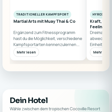
TRADITIONELLER KAMPFSPORT
HYROX-TRA
Martial Arts mit Muay Thai & Co
Kraft, Aus
Feeling
Ergänzend zum Fitnessprogramm
Dreimal pro
hast du die Möglichkeit, verschiedene
abwechslun
Kampfsportarten kennenzulernen.
Einheiten mi
Das Angebo…
Ausdauer u
Mehr lesen
Mehr lese
Dein Hotel
Wähle zwischen dem tropischen Cocoville Resort