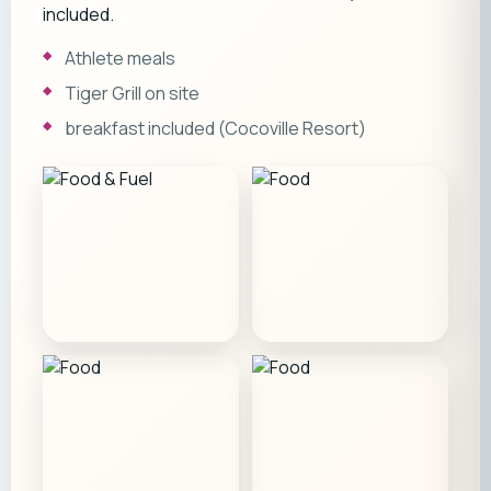
included.
Athlete meals
Tiger Grill on site
breakfast included (Cocoville Resort)