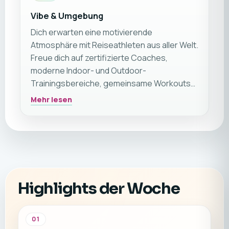
Vibe & Umgebung
Dich erwarten eine motivierende
Atmosphäre mit Reiseathleten aus aller Welt.
Freue dich auf zertifizierte Coaches,
moderne Indoor- und Outdoor-
Trainingsbereiche, gemeinsame Workouts
und gesellige Momente beim Essen oder
Mehr lesen
Entspannen. Die perfekte Mischung aus
tropischem Lifestyle, Motivation und aktiver
Regeneration in Phuket.
Highlights der Woche
01