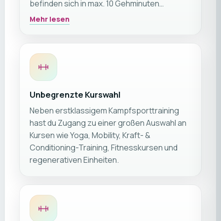
befinden sich in max. 10 Gehminuten
Entfernung des Camps. Wir empfehlen
Mehr lesen
mindestens die Kategorie Deluxe Zimmer,
welche eine Unterkunft mit Pool Zugang
beinhaltet! So kannst du dich nach einem
anstrengenden Workout auch schnell
abkühlen. Falls verfügbar, organisieren wir dir
im Normalfall Camp 6.
Unbegrenzte Kurswahl
Neben erstklassigem Kampfsporttraining
hast du Zugang zu einer großen Auswahl an
Kursen wie Yoga, Mobility, Kraft- &
Conditioning-Training, Fitnesskursen und
regenerativen Einheiten.