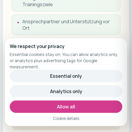
Trainingsziele
Ansprechpartner und Unterstützung vor
Ort
Persönliche Reiseathleten Betreuung vor,
We respect your privacy
während und nach deiner Reise
Essential cookies stay on. You can allow analytics only,
or analytics plus advertising tags for Google
measurement.
Alle Reiseathleten Vorteile inklusive
Essential only
Gesetzlicher Reisepreissicherungsschein
Analytics only
der R+V Versicherung
Allow all
Nicht enthalten
Cookie details
Flug (nach Phuket)