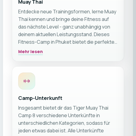
Muay Thai
Entdecke neue Trainingsformen, lerne Muay
Thai kennen und bringe deine Fitness auf
das nächste Level - ganz unabhängig von
deinem aktuellen Leistungsstand. Dieses
Fitness-Camp in Phuket bietet die perfekte
aus Herausforderung, Motivation und
Mehr lesen
tropischem Insel-Feeling.
Camp-Unterkunft
Insgesamt bietet dir das Tiger Muay Thai
Camp 8 verschiedene Unterkünfte in
unterschiedlichen Kategorien, sodass für
jeden etwas dabei ist. Alle Unterkünfte