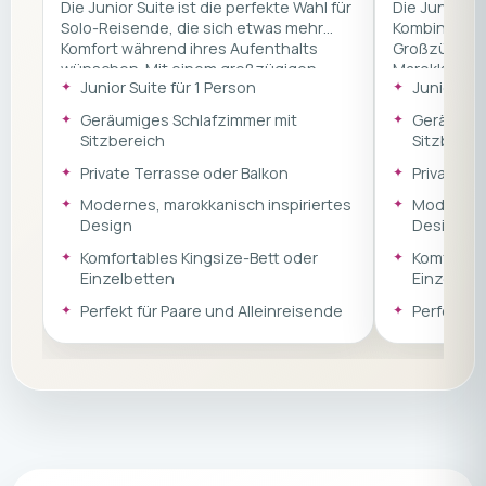
Die Junior Suite ist die perfekte Wahl für
Die Junior Su
Solo-Reisende, die sich etwas mehr
Kombination
Komfort während ihres Aufenthalts
Großzügigkei
wünschen. Mit einem großzügigen
Marokko. Mi
Junior Suite für 1 Person
Junior Sui
Schlafzimmer inklusive gemütlichem
Schlafzimme
Sitzbereich, privater Terrasse oder
Sitzbereich,
Geräumiges Schlafzimmer mit
Geräumige
Balkon und modernem marokkanisch
Balkon und 
Sitzbereich
Sitzberei
inspiriertem Design bietet sie den
inspiriertem 
idealen Rückzugsort zum Entspannen
Wahl, um zw
Private Terrasse oder Balkon
Private T
und Abschalten an der Atlantikküste
Surfen zu e
Modernes, marokkanisch inspiriertes
Modernes,
Marokkos.
Energie zu t
Design
Design
Komfortables Kingsize-Bett oder
Komfortab
Einzelbetten
Einzelbet
Perfekt für Paare und Alleinreisende
Perfekt fü