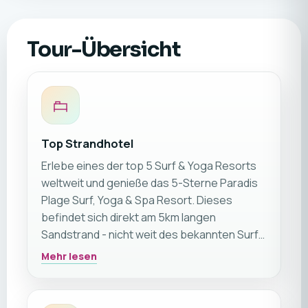
Tour-Übersicht
Top Strandhotel
Erlebe eines der top 5 Surf & Yoga Resorts
weltweit und genieße das 5-Sterne Paradis
Plage Surf, Yoga & Spa Resort. Dieses
befindet sich direkt am 5km langen
Sandstrand - nicht weit des bekannten Surf-
Hotspots von Taghazout.
Mehr lesen