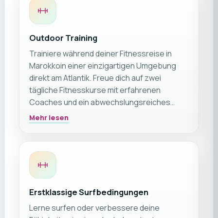
Outdoor Training
Trainiere während deiner Fitnessreise in
Marokkoin einer einzigartigen Umgebung
direkt am Atlantik. Freue dich auf zwei
tägliche Fitnesskurse mit erfahrenen
Coaches und ein abwechslungsreiches
Trainingsprogramm, das regelmäßig
Mehr lesen
wechselt.
Erstklassige Surfbedingungen
Lerne surfen oder verbessere deine