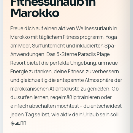
Fitnessurlaub in
Marokko
Freue dich auf einen aktiven Wellnessurlaub in
Marokko mit täglichem Fitnessprogramm, Yoga
am Meer, Surfunterricht und inkludierten Spa-
Anwendungen. Das 5-Sterne Paradis Plage
Resort bietet die perfekte Umgebung, um neue
Energie zu tanken, deine Fitness zu verbessern
und gleichzeitig die entspannte Atmosphäre der
marokkanischen Atlantikküste zu genießen. Ob
du surfen lernen, regelmäßig trainieren oder
einfach abschalten möchtest – du entscheidest
jeden Tag selbst, wie aktiv dein Urlaub sein soll.
☀️🌊🏄‍♂️