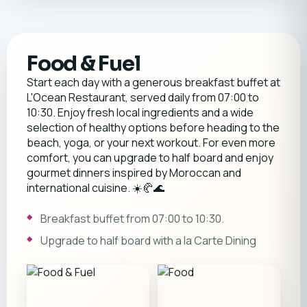
Food & Fuel
Start each day with a generous breakfast buffet at
L'Ocean Restaurant, served daily from 07:00 to
10:30. Enjoy fresh local ingredients and a wide
selection of healthy options before heading to the
beach, yoga, or your next workout. For even more
comfort, you can upgrade to half board and enjoy
gourmet dinners inspired by Moroccan and
international cuisine. ☀️🥐🌊
Breakfast buffet from 07:00 to 10:30.
Upgrade to half board with a la Carte Dining