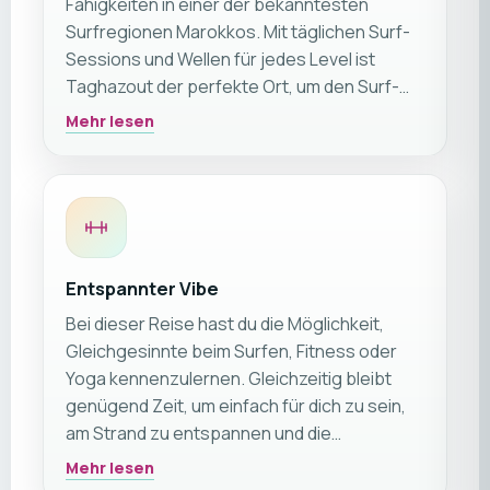
Fähigkeiten in einer der bekanntesten
Surfregionen Marokkos. Mit täglichen Surf-
Sessions und Wellen für jedes Level ist
Taghazout der perfekte Ort, um den Surf-
Lifestyle am Atlantik zu erleben. ☀️🏄‍♂️🌊
Mehr lesen
Entspannter Vibe
Bei dieser Reise hast du die Möglichkeit,
Gleichgesinnte beim Surfen, Fitness oder
Yoga kennenzulernen. Gleichzeitig bleibt
genügend Zeit, um einfach für dich zu sein,
am Strand zu entspannen und die
besondere Atmosphäre des Resorts zu
Mehr lesen
genießen. Generell empfehlen wir diese