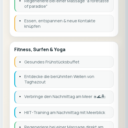
•
Regeneriere bei einer Massage "a foretaste
of paradise"
•
Essen, entspannen & neue Kontakte
knüpfen
Fitness, Surfen & Yoga
•
Gesundes Frühstücksbuffet
•
Entdecke die berühmten Wellen von
Taghazout
•
Verbringe den Nachmittag am Meer ☀️🌊🏝️
•
HIIT-Training am Nachmittag mit Meerblick
•
Regeneriere bei einer Massage direkt am