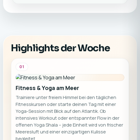
Reise besonders für Paare und Freunde, sie
eignet sich aber selbstverständlich auch für
Alleinreisende, die einen aktiven und zugleich
erholsamen Urlaub suchen. ☀️🏄‍♂️🧘‍♀️
Highlights der Woche
01
Fitness & Yoga am Meer
Trainiere unter freiem Himmel bei den täglichen
Fitnesskursen oder starte deinen Tag mit einer
Yoga-Session mit Blick auf den Atlantik. Ob
intensives Workout oder entspannter Flow in der
offenen Yoga Shala – jede Einheit wird von frischer
Meeresluft und einer einzigartigen Kulisse
begleitet.