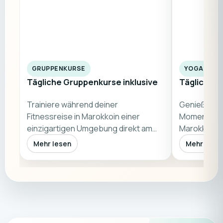
GRUPPENKURSE
YOGA AM M
Tägliche Gruppenkurse inklusive
Tägliche Y
Trainiere während deiner
Genieße un
Fitnessreise in Marokkoin einer
Momente wä
einzigartigen Umgebung direkt am
Marokko. Eg
Atlantik. Freue dich…
(kommt aus
Mehr lesen
Mehr lese