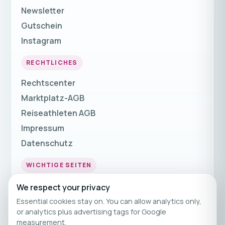
Newsletter
Gutschein
Instagram
RECHTLICHES
Rechtscenter
Marktplatz-AGB
Reiseathleten AGB
Impressum
Datenschutz
WICHTIGE SEITEN
Fitnessurlaub
We respect your privacy
Fitness Urlaub
Essential cookies stay on. You can allow analytics only,
or analytics plus advertising tags for Google
Fitnessreisen
measurement.