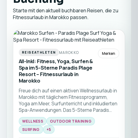
Starte mit den aktuell buchbaren Reisen, die zu
Fitnessurlaub in Marokko passen.
MAROKKO
REISEATHLETEN
Merken
All-Inkl: Fitness, Yoga, Surfen &
Spa im 5-Sterne Paradis Plage
Resort – Fitnessurlaub in
Marokko
Freue dich auf einen aktiven Wellnessurlaub in
Marokko mit täglichem Fitnessprogramm,
Yoga am Meer, Surfunterricht und inkludierten
Spa-Anwendungen. Das 5-Sterne Paradis
Plage Resort bietet die perfekte Umgebung,
WELLNESS
OUTDOOR TRAINING
um neue Energie zu tanken, deine Fitness zu
verbessern und gleichzeitig die entspannte
SURFING
+
5
Atmosphäre der marokkanischen