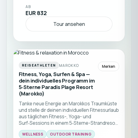
Atlantikküste zu genießen. Ob du surfen
AB
lernen, regelmäßig trainieren oder einfach
EUR 832
abschalten möchtest – du entscheidest jeden
Tag selbst, wie aktiv dein Urlaub sein soll. ☀️🌊
Tour ansehen
🏄‍♂️
MAROKKO
REISEATHLETEN
Merken
Fitness, Yoga, Surfen & Spa —
dein individuelles Programm im
5‑Sterne Paradis Plage Resort
(Marokko)
Tanke neue Energie an Marokkos Traumküste
und stelle dir deinen individuellen Fitnessurlaub
aus täglichen Fitness-, Yoga- und
Surf‑Sessions in einem 5‑Sterne-Strandresort
flexibel zusammen. Spa, Atlantikblick und
WELLNESS
OUTDOOR TRAINING
zahlreiche Trainingsoptionen warten auf dich.