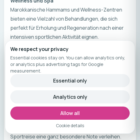
Wellness und Spa
Marokkanische Hammams und Wellness-Zentren
bieten eine Vielzahl von Behandlungen, die sich
perfekt für Erholung und Regeneration nach einer
intensiven sportlichen Aktivität eignen.
Gesunde, frische & aromatische Küche
We respect your privacy
Die marokkanische Küche ist bekannt für ihre
Essential cookies stay on. You can allow analytics only,
reichen Aromen und gesunden Zutaten wie Olivenöl,
or analytics plus advertising tags for Google
measurement.
frisches Gemüse und Gewürze wie Kurkuma und
Essential only
Zimt, die sich positiv auf die allgemeine Gesundheit
auswirken.
Analytics only
Kulturelle Erlebnisse
Ein Besuch in den Souks von Marrakesch, ein
Allow all
traditionelles marokkanisches Abendessen oder
Cookie details
eine Übernachtung in der Sahara können deiner
Sportreise eine ganz besondere Note verleihen.