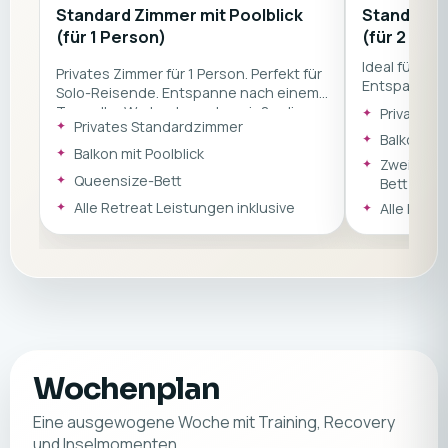
Standard Zimmer mit Poolblick
Standard Z
(für 1 Person)
(für 2 Per
Ideal für Fre
Privates Zimmer für 1 Person. Perfekt für
Entspanne n
Solo-Reisende. Entspanne nach einem
Workouts un
Tag voller Workouts und genieße die
Privates 
Urlaubsmome
Privates Standardzimmer
Urlaubsmomente in deinem eigenen
Balkon mit
Reich und fi
Reich und finde zur Ruhe.
Balkon mit Poolblick
Zwei Einz
Queensize-Bett
Bett
Alle Retreat Leistungen inklusive
Alle Retre
Wochenplan
Eine ausgewogene Woche mit Training, Recovery
und Inselmomenten.