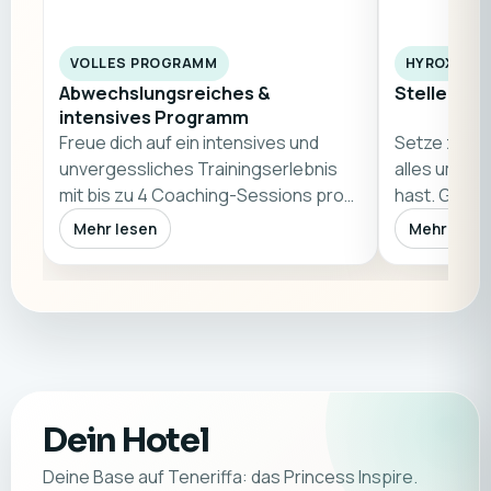
VOLLES PROGRAMM
HYROX‑SIM
Abwechslungsreiches &
Stelle dic
intensives Programm
Freue dich auf ein intensives und
Setze zum 
unvergessliches Trainingserlebnis
alles um, w
mit bis zu 4 Coaching-Sessions pro
hast. Geme
Tag. Tr…
absolvierst
Mehr lesen
Mehr lese
Dein Hotel
Deine Base auf Teneriffa: das Princess Inspire.