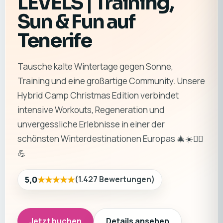
LEVELS | Training,
Sun & Fun auf
Tenerife
Tausche kalte Wintertage gegen Sonne,
Training und eine großartige Community. Unsere
Hybrid Camp Christmas Edition verbindet
intensive Workouts, Regeneration und
unvergessliche Erlebnisse in einer der
schönsten Winterdestinationen Europas 🎄☀️🏃‍♂️
💪
★★★★★
5,0
(
1.427
Bewertungen
)
Jetzt buchen
Details ansehen