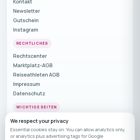
Kontakt
Newsletter
Gutschein
Instagram
RECHTLICHES
Rechtscenter
Marktplatz-AGB
Reiseathleten AGB
Impressum
Datenschutz
WICHTIGE SEITEN
Fitnessurlaub
We respect your privacy
Fitness Urlaub
Essential cookies stay on. You can allow analytics only,
or analytics plus advertising tags for Google
Fitnessreisen