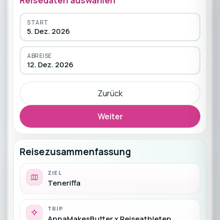
Reisedaten auswählen
START
5. Dez. 2026
ABREISE
12. Dez. 2026
Zurück
Weiter
Reisezusammenfassung
ZIEL
Teneriffa
TRIP
AnnaMakesButter x Reiseathleten