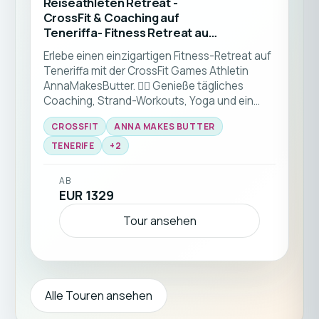
Reiseathleten Retreat -
CrossFit & Coaching auf
Teneriffa- Fitness Retreat auf
den Kanaren | ALL LEVELS
Erlebe einen einzigartigen Fitness-Retreat auf
Teneriffa mit der CrossFit Games Athletin
AnnaMakesButter. 🏋️‍♀️ Genieße tägliches
Coaching, Strand-Workouts, Yoga und ein
modernes 4-Sterne-Hotel nur wenige Schritte
CROSSFIT
ANNA MAKES BUTTER
vom Meer entfernt. Perfekt für Alleinreisende
oder Freunde, die Sonne, Training und
TENERIFE
+
2
Gemeinschaft suchen. ☀️🌊
AB
EUR 1329
Tour ansehen
Alle Touren ansehen