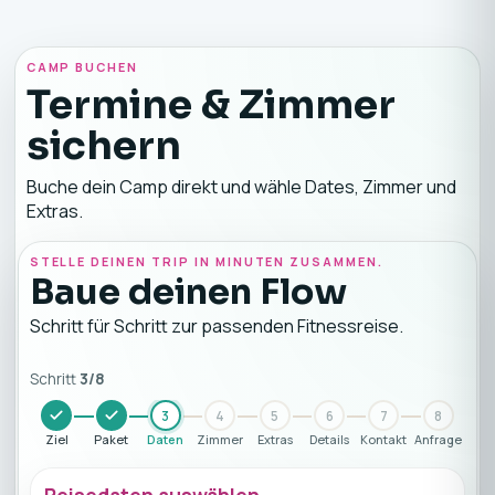
CAMP BUCHEN
Termine & Zimmer
sichern
Buche dein Camp direkt und wähle Dates, Zimmer und
Extras.
STELLE DEINEN TRIP IN MINUTEN ZUSAMMEN.
Baue deinen Flow
Schritt für Schritt zur passenden Fitnessreise.
Schritt
3
/
8
3
4
5
6
7
8
Ziel
Paket
Daten
Zimmer
Extras
Details
Kontakt
Anfrage