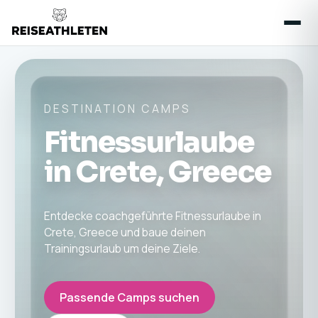
DESTINATION CAMPS
Fitnessurlaube
in Crete, Greece
Entdecke coachgeführte Fitnessurlaube in
Crete, Greece und baue deinen
Trainingsurlaub um deine Ziele.
Passende Camps suchen