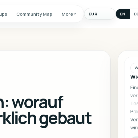
Display
ups
Community Map
More
EN
D
currency
W
Wi
Ein
: worauf
ver
Tes
rklich gebaut
Pol
Ver
wir