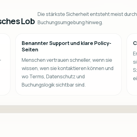
Die stärkste Sicherheit entsteht meist durc
isches Lob
Buchungsumgebung hinweg.
Benannter Support und klare Policy-
C
Seiten
E
-
Menschen vertrauen schneller, wenn sie
s
wissen, wen sie kontaktieren können und
S
wo Terms, Datenschutz und
e
Buchungslogik sichtbar sind.