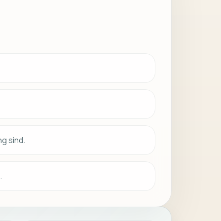
g sind.
.