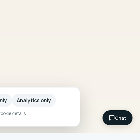
nly
Analytics only
ookie details
Chat