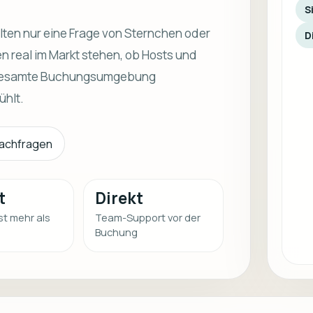
S
elten nur eine Frage von Sternchen oder
D
n real im Markt stehen, ob Hosts und
ie gesamte Buchungsumgebung
ühlt.
nachfragen
t
Direkt
st mehr als
Team-Support vor der
Buchung