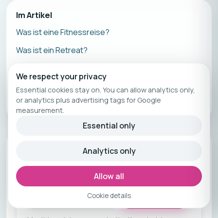
Im Artikel
Was ist eine Fitnessreise?
Was ist ein Retreat?
Fitnessreise vs. Retreat – Der Vergleich
We respect your privacy
Wie finde ich heraus, was zu mir passt?
Essential cookies stay on. You can allow analytics only,
or analytics plus advertising tags for Google
Fazit
measurement.
Essential only
Newsletter
Analytics only
Get new camps first
Allow all
Cookie details
Join newsletter