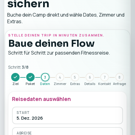
sichern
Buche dein Camp direkt und wähle Dates, Zimmer und
Extras.
STELLE DEINEN TRIP IN MINUTEN ZUSAMMEN.
Baue deinen Flow
Schritt für Schritt zur passenden Fitnessreise.
Schritt
3
/
8
3
4
5
6
7
8
Ziel
Paket
Daten
Zimmer
Extras
Details
Kontakt
Anfrage
Reisedaten auswählen
START
5. Dez. 2026
ABREISE