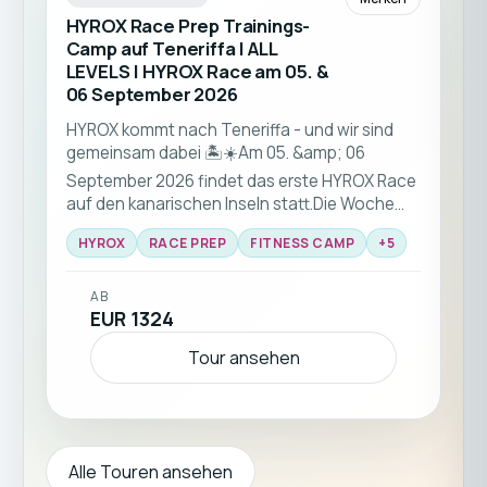
HYROX Race Prep Trainings-
Camp auf Teneriffa | ALL
LEVELS | HYROX Race am 05. &
06 September 2026
HYROX kommt nach Teneriffa - und wir sind
gemeinsam dabei 🏝️☀️Am 05. &amp; 06
September 2026 findet das erste HYROX Race
auf den kanarischen Inseln statt.Die Woche
zuvor findet das einzigartige HYROX RACE-
HYROX
RACE PREP
FITNESS CAMP
+
5
PREP Trainings-Camp mit einem Team aus
HYROX-Profis statt – für alle Fitnesslevel.
AB
EUR 1324
Tour ansehen
Alle Touren ansehen