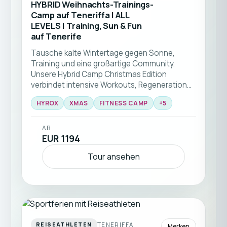
HYBRID Weihnachts-Trainings-
Camp auf Teneriffa | ALL
LEVELS | Training, Sun & Fun
auf Tenerife
Tausche kalte Wintertage gegen Sonne,
Training und eine großartige Community.
Unsere Hybrid Camp Christmas Edition
verbindet intensive Workouts, Regeneration
und unvergessliche Erlebnisse in einer der
HYROX
XMAS
FITNESS CAMP
+
5
schönsten Winterdestinationen Europas 🎄☀️
🏃‍♂️💪
AB
EUR 1194
Tour ansehen
TENERIFFA
REISEATHLETEN
Merken