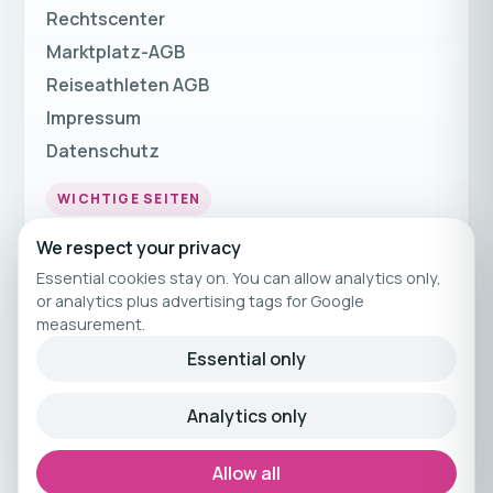
Rechtscenter
Marktplatz-AGB
Reiseathleten AGB
Impressum
Datenschutz
WICHTIGE SEITEN
Fitnessurlaub
We respect your privacy
Fitness Urlaub
Essential cookies stay on. You can allow analytics only,
or analytics plus advertising tags for Google
Fitnessreisen
measurement.
Fitnessferien
Essential only
© 2026 Reiseathleten
Analytics only
Kuratiertes Fitnessreisen-Angebot von
Reiseathleten.
Allow all