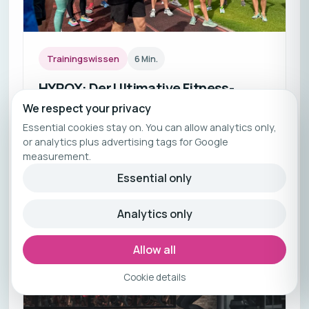
Trainingswissen
6
Min.
HYROX: Der Ultimative Fitness-
Wettkampf für Alle!
We respect your privacy
Essential cookies stay on. You can allow analytics only,
Starte fit ins Jahr 2024! Entdecke die Vorteile
or analytics plus advertising tags for Google
eines Fitnessurlaubs: Aktive Erholung,
measurement.
gesunde Ernährung, Gemeinschaft & neue
Essential only
Energie tanken.
Analytics only
Allow all
Cookie details