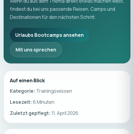
Wenn du aus dem Thema direkt etwas machen willst,
findest du bei uns passende Reisen, Camps und
Destinationen für den nächsten Schritt.
Urlaubs Bootcamps ansehen
Mit uns sprechen
Auf einen Blick
Kategorie:
Trainingswissen
Lesezeit:
6
Minuten
Zuletzt gepflegt:
11. April 2026