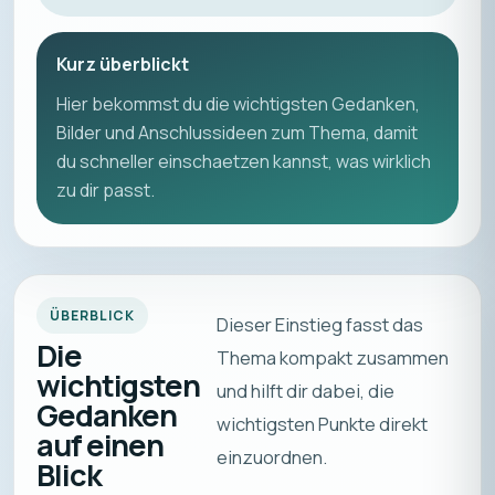
Kurz überblickt
Hier bekommst du die wichtigsten Gedanken,
Bilder und Anschlussideen zum Thema, damit
du schneller einschaetzen kannst, was wirklich
zu dir passt.
ÜBERBLICK
Dieser Einstieg fasst das
Die
Thema kompakt zusammen
wichtigsten
und hilft dir dabei, die
Gedanken
wichtigsten Punkte direkt
auf einen
einzuordnen.
Blick