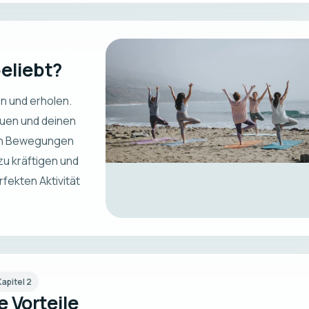
eliebt?
n und erholen.
auen und deinen
ften Bewegungen
u kräftigen und
fekten Aktivität
Kapitel
2
e Vorteile