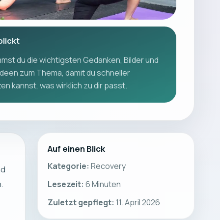
blickt
mst du die wichtigsten Gedanken, Bilder und
deen zum Thema, damit du schneller
n kannst, was wirklich zu dir passt.
Auf einen Blick
Kategorie:
Recovery
nd
n.
Lesezeit:
6
Minuten
Zuletzt gepflegt:
11. April 2026