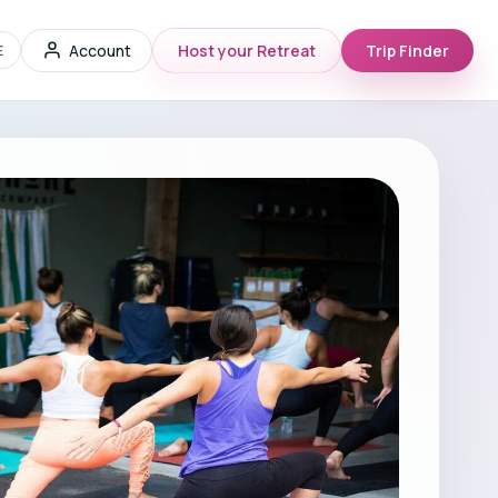
Account
Host your Retreat
Trip Finder
E