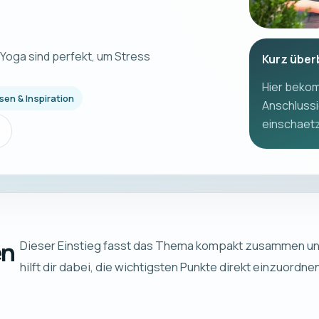
oga sind perfekt, um Stress
Kurz über
Hier bekom
sen & Inspiration
Anschlussi
einschaetze
en
Dieser Einstieg fasst das Thema kompakt zusammen u
hilft dir dabei, die wichtigsten Punkte direkt einzuordne