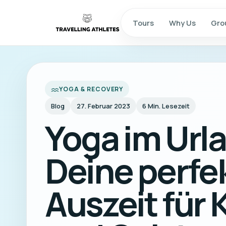
Tours
Why Us
Gro
YOGA & RECOVERY
Blog
27. Februar 2023
6
Min. Lesezeit
Yoga im Urla
Deine perfe
Auszeit für 