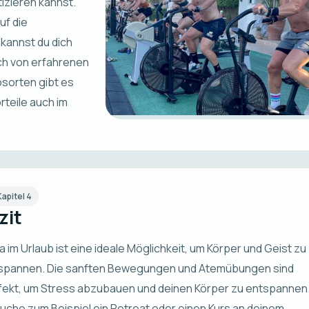
tizieren kannst.
uf die
kannst du dich
ich von erfahrenen
bsorten gibt es
rteile auch im
Kapitel
4
zit
 im Urlaub ist eine ideale Möglichkeit, um Körper und Geist zu
spannen. Die sanften Bewegungen und Atemübungen sind
fekt, um Stress abzubauen und deinen Körper zu entspannen
uche zum Beispiel ein Retreat oder einen Kurs an deinem