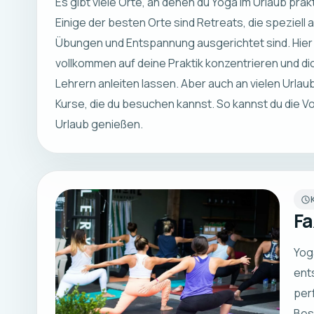
Es gibt viele Orte, an denen du Yoga im Urlaub prak
Einige der besten Orte sind Retreats, die speziell a
Übungen und Entspannung ausgerichtet sind. Hier 
vollkommen auf deine Praktik konzentrieren und d
Lehrern anleiten lassen. Aber auch an vielen Urlau
Kurse, die du besuchen kannst. So kannst du die Vo
Urlaub genießen.
Fa
Yoga
ent
per
Bes