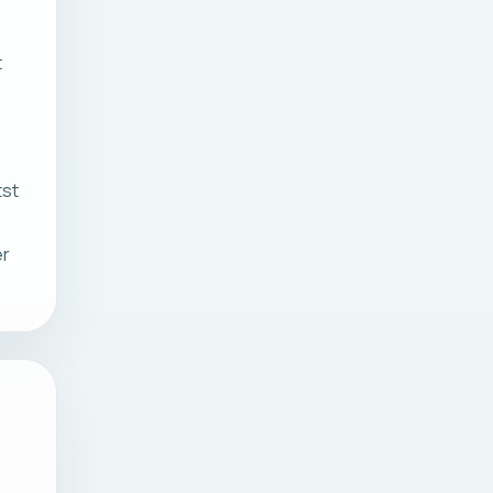
t
tst
er