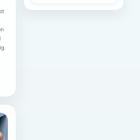
st
en
d
ig,