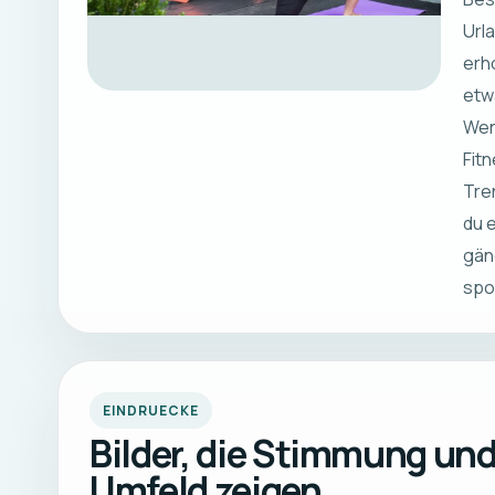
Url
erh
etw
Wen
Fit
Tre
du 
gän
spor
EINDRUECKE
Bilder, die Stimmung un
Umfeld zeigen