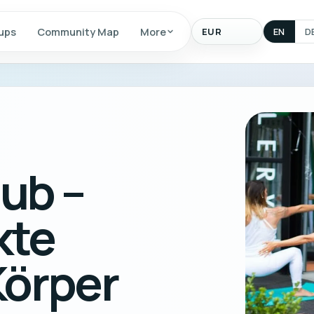
Display
ups
Community Map
More
EN
D
currency
ub –
kte
Körper