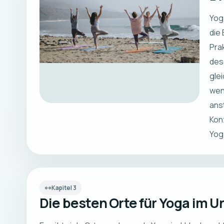
Yoga
die
Pra
des
glei
wenn
ans
Kon
Yog
Kapitel
3
Die besten Orte für Yoga im U