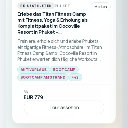
PHUKET
REISEATHLETEN
Merken
Erlebe das Titan Fitness Camp
mit Fitness, Yoga & Erholung als
Komplettpaket im Cocoville
Resort in Phuket –
Fitnessurlaub in Thailand
Trainiere, erhole dich und erlebe Phukets
einzigartige Fitness-Atmosphäre! Im Titan
Fitness Camp &amp; Cocoville Resort in
Phuket erwarten dich tägliche Workouts,
Yoga, Strandtraining, Personal Training und
AKTIVURLAUB
BOOTCAMP
gesunde, auf deine Bedürfnisse abgestimmte
Verpflegung – ideal für alle Fitnesslevels und
BOOTCAMP AM STRAND
+
42
deinen Kickstart in einen gesünderen
Lebensstil. Diese Fitnessreise nach Phuket ist
AB
ideal für Solo-Reisende aller Fitnesslevels.
EUR 779
Tour ansehen