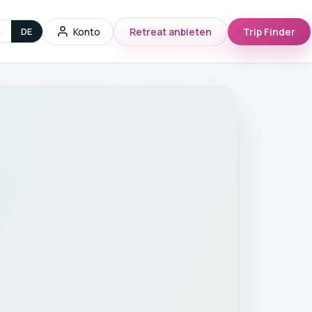
g
Konto
Retreat anbieten
Trip Finder
N
DE