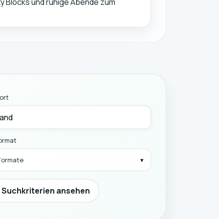
ty Blocks und ruhige Abende zum
ort
ormat
 Formate
n Suchkriterien ansehen