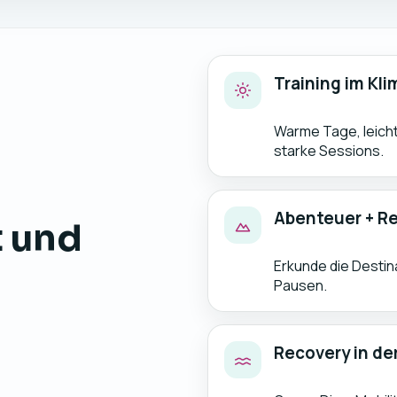
Training im Kli
Warme Tage, leich
starke Sessions.
Abenteuer + R
t und
Erkunde die Destin
Pausen.
Recovery in de