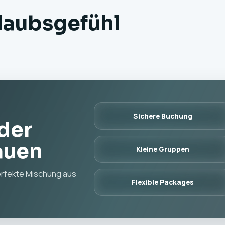
rlaubsgefühl
Sichere Buchung
der
auen
Kleine Gruppen
erfekte Mischung aus
Flexible Packages