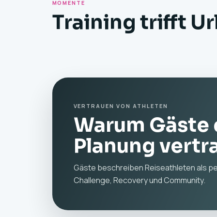
MOMENTE
Training trifft U
VERTRAUEN VON ATHLETEN
Warum Gäste 
Planung vertr
Gäste beschreiben Reiseathleten als p
Challenge, Recovery und Community.