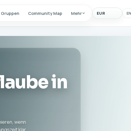
Anzeigewaehrun
Gruppen
Community Map
Mehr
E
laube in
onieren, wenn
ungszeit klar