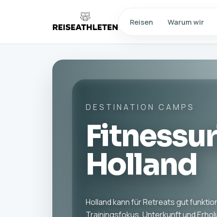
Reisen
Warum wir
DESTINATION CAMPS
Fitnessur
Holland
Holland kann für Retreats gut funkti
Trainingsfokus, Unterkunft und Erhol