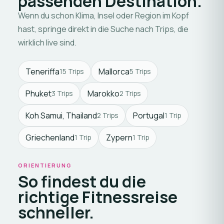
passenden Destination.
Wenn du schon Klima, Insel oder Region im Kopf
hast, springe direkt in die Suche nach Trips, die
wirklich live sind.
Teneriffa
Mallorca
15 Trips
5 Trips
Phuket
Marokko
3 Trips
2 Trips
Koh Samui, Thailand
Portugal
2 Trips
1 Trip
Griechenland
Zypern
1 Trip
1 Trip
ORIENTIERUNG
So findest du die
richtige Fitnessreise
schneller.