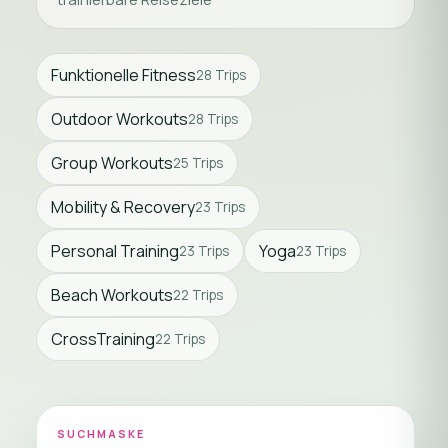
Funktionelle Fitness
28 Trips
Outdoor Workouts
28 Trips
Group Workouts
25 Trips
Mobility & Recovery
23 Trips
Personal Training
Yoga
23 Trips
23 Trips
Beach Workouts
22 Trips
CrossTraining
22 Trips
SUCHMASKE