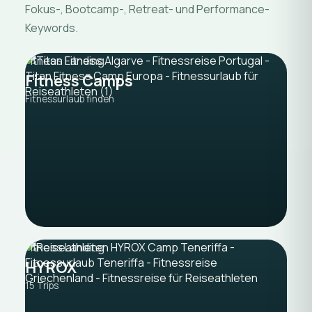
Fokus-, Bootcamp-, Retreat- und Performance-
Keywords.
Fitness Landing
Fitness Camps
Fitnessurlaub finden
Fitness Landing
HYROX
15 Trips