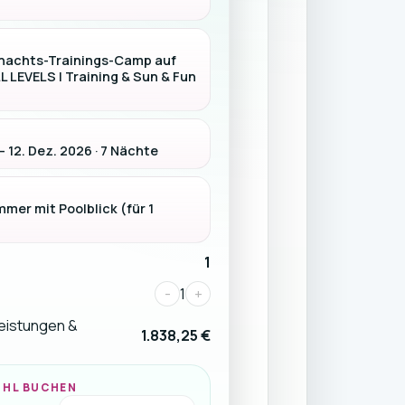
nachts-Trainings-Camp auf
LL LEVELS | Training & Sun & Fun
– 12. Dez. 2026 · 7 Nächte
mer mit Poolblick (für 1
1
-
1
+
Leistungen &
1.838,25 €
ÜHL BUCHEN