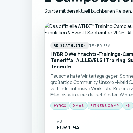
Starte mit den aktuell buchbaren Reisen
TENERIFFA
REISEATHLETEN
HYBRID Weihnachts-Trainings-Cam
Teneriffa | ALL LEVELS | Training, S
Tenerife
Tausche kalte Wintertage gegen Sonne,
großartige Community. Unsere Hybrid C
verbindet intensive Workouts, Regener
Erlebnisse in einer der schönsten Winte
☀️🏃‍♂️💪
HYROX
XMAS
FITNESS CAMP
+
5
AB
EUR 1194