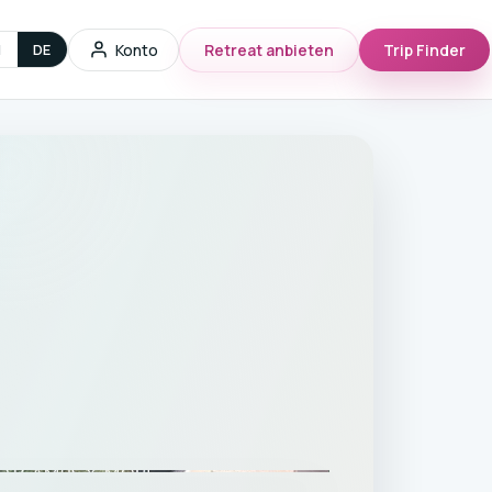
g
Konto
Retreat anbieten
Trip Finder
N
DE