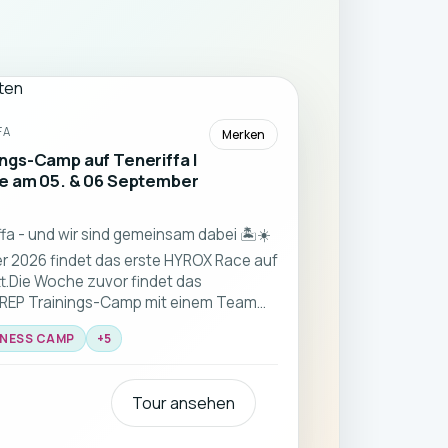
FA
Merken
ngs-Camp auf Teneriffa |
e am 05. & 06 September
 - und wir sind gemeinsam dabei 🏝️☀️
 2026 findet das erste HYROX Race auf
tt.Die Woche zuvor findet das
PREP Trainings-Camp mit einem Team
 alle Fitnesslevel.
TNESS CAMP
+
5
Tour ansehen