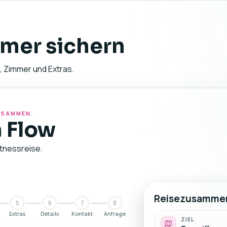
mer sichern
, Zimmer und Extras.
ZUSAMMEN.
 Flow
itnessreise.
Reisezusamme
5
6
7
8
Extras
Details
Kontakt
Anfrage
ZIEL