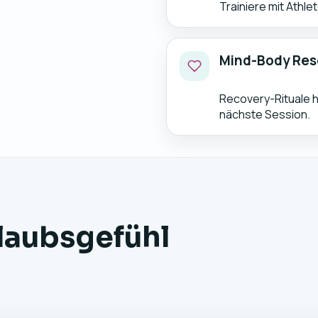
Trainiere mit Athle
Mind-Body Res
Recovery-Rituale ha
nächste Session.
rlaubsgefühl