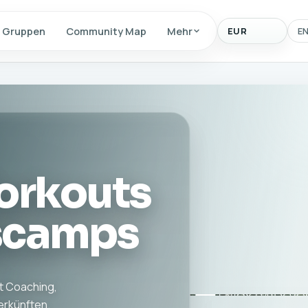
Anzeigewaehrun
Gruppen
Community Map
Mehr
E
orkouts
scamps
t Coaching,
erkünften.