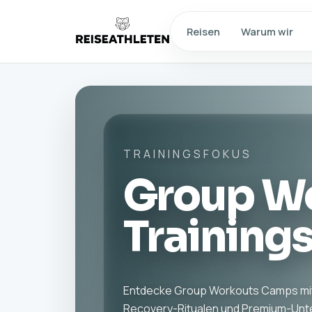
Reisen
Warum wir
TRAININGSFOKUS
Group W
Training
Entdecke Group Workouts Camps mi
Recovery-Ritualen und Premium-Unt