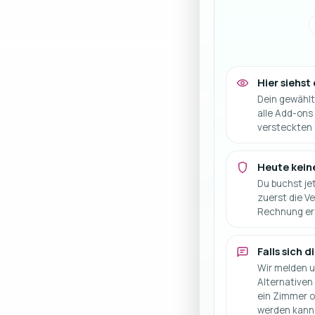
Hier siehst
Dein gewählt
alle Add-ons 
versteckten
Heute kein
Du buchst jet
zuerst die Ve
Rechnung er
Falls sich 
Wir melden un
Alternativen
ein Zimmer o
werden kann