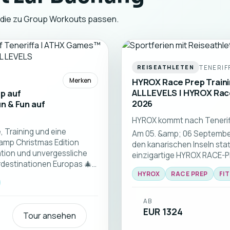
, die zu Group Workouts passen.
TENERIF
REISEATHLETEN
Merken
HYROX Race Prep Traini
ALL LEVELS | HYROX Rac
p auf
2026
un & Fun auf
HYROX kommt nach Teneriffa
 Training und eine
Am 05. &amp; 06 September
amp Christmas Edition
den kanarischen Inseln sta
ation und unvergessliche
einzigartige HYROX RACE-
rdestinationen Europas 🎄
aus HYROX-Profis statt – für
HYROX
RACE PREP
FI
AB
EUR 1324
Tour ansehen