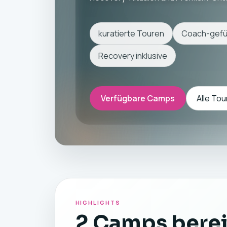
kuratierte Touren
Coach-gefü
Recovery inklusive
Verfügbare Camps
Alle Tou
HIGHLIGHTS
2 Camps berei