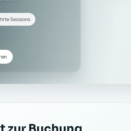
hrte Sessions
ren
t zur Buchung