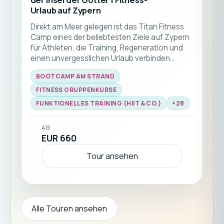
Urlaub auf Zypern
Direkt am Meer gelegen ist das Titan Fitness
Camp eines der beliebtesten Ziele auf Zypern
für Athleten, die Training, Regeneration und
einen unvergesslichen Urlaub verbinden
wollen. Genieße abwechslungsreiche
BOOTCAMP AM STRAND
Workouts unter der mediterranen Sonne,
erfahrene Coaches und eine inspirierende
FITNESS GRUPPENKURSE
internationale Gemeinschaft.Von Functional
FUNKTIONELLES TRAINING (HIIT & CO.)
+
28
Fitness und HYROX über Krafttraining, Mobility
bis hin zu Yoga bietet jeder Tag neue
AB
Chancen, fitter zu werden — und das mit
EUR 660
Meerblick. Kehre stärker, gesünder und voller
neuer Motivation zurück. ☀️🏖️💪
Tour ansehen
Alle Touren ansehen