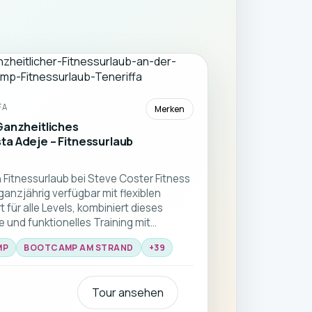
FA
Merken
Ganzheitliches
ta Adeje – Fitnessurlaub
 Fitnessurlaub bei Steve Coster Fitness
ganzjährig verfügbar mit flexiblen
für alle Levels, kombiniert dieses
nd funktionelles Training mit
ße Gruppenworkouts am Strand,
MP
BOOTCAMP AM STRAND
+
39
rsonal Training, alles vor der
s südlichen Teneriffas ☀️🏝️
Tour ansehen