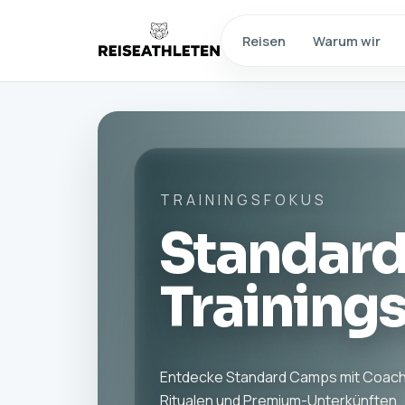
Reisen
Warum wir
TRAININGSFOKUS
Standar
Training
Entdecke Standard Camps mit Coach
Ritualen und Premium-Unterkünften.