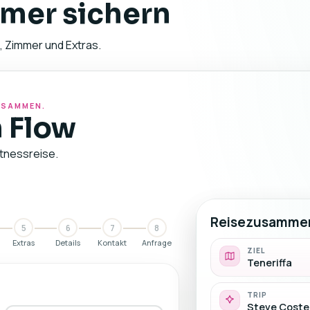
mer sichern
, Zimmer und Extras.
ZUSAMMEN.
 Flow
itnessreise.
Reisezusamme
5
6
7
8
Extras
Details
Kontakt
Anfrage
ZIEL
Teneriffa
TRIP
Steve Coster