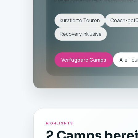
kuratierte Touren
Coach-gefü
Recovery inklusive
Verfügbare Camps
Alle Tou
HIGHLIGHTS
2 Camps berei