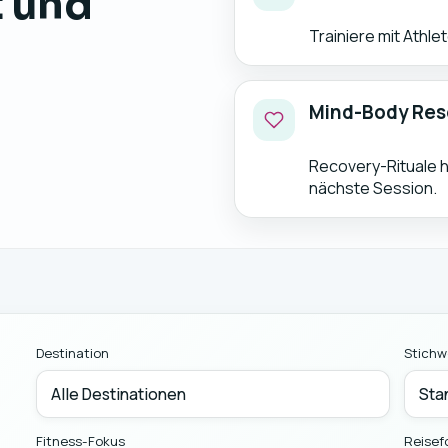
t und
Trainiere mit Athle
Mind-Body Res
Recovery-Rituale ha
nächste Session.
Destination
Stichw
Fitness-Fokus
Reisef