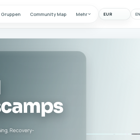
Anzeigewaehrun
Gruppen
Community Map
Mehr
E
d
scamps
ing, Recovery-