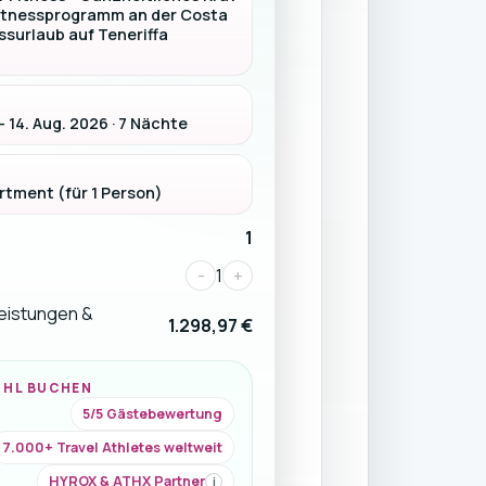
itnessprogramm an der Costa
essurlaub auf Teneriffa
– 14. Aug. 2026 · 7 Nächte
rtment (für 1 Person)
1
-
1
+
Leistungen &
1.298,97 €
ÜHL BUCHEN
5/5 Gästebewertung
7.000+ Travel Athletes weltweit
HYROX & ATHX Partner
i