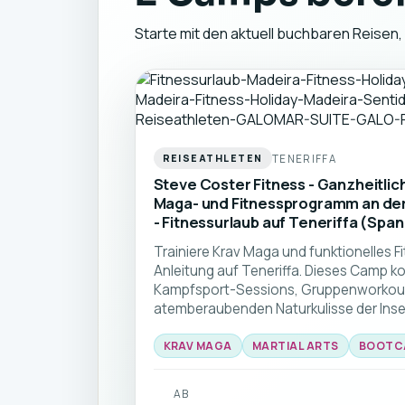
Starte mit den aktuell buchbaren Reisen,
TENERIFFA
REISEATHLETEN
Steve Coster Fitness - Ganzheitlic
Maga- und Fitnessprogramm an de
- Fitnessurlaub auf Teneriffa (Span
Trainiere Krav Maga und funktionelles F
Anleitung auf Teneriffa. Dieses Camp ko
Kampfsport-Sessions, Gruppenworkout
atemberaubenden Naturkulisse der Insel 
die ihre Fähigkeiten und Fitness in eine
KRAV MAGA
MARTIAL ARTS
BOOTC
Gemeinschaft verbessern möchten.
AB