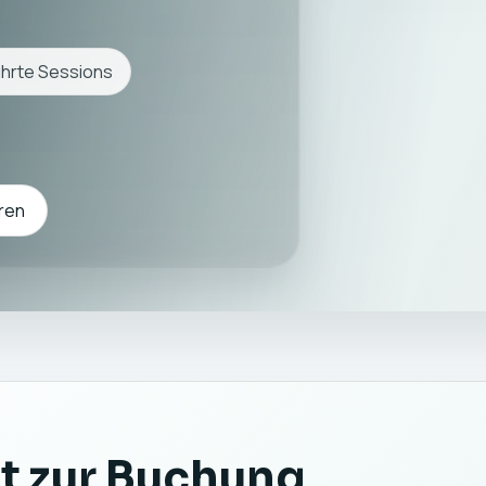
hrte Sessions
ren
t zur Buchung