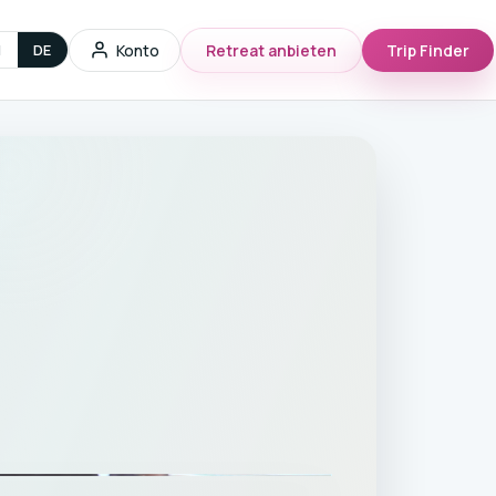
g
Konto
Retreat anbieten
Trip Finder
N
DE