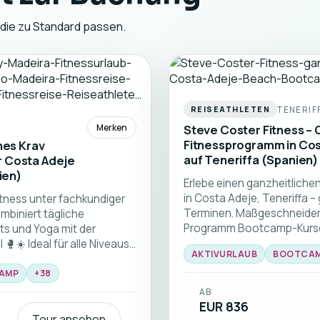
 die zu Standard passen.
TENERIF
REISEATHLETEN
Merken
Steve Coster Fitness – 
Fitnessprogramm in Cos
hes Krav
auf Teneriffa (Spanien)
r Costa Adeje
ien)
Erlebe einen ganzheitlichen
in Costa Adeje, Teneriffa – 
itness unter fachkundiger
Terminen. Maßgeschneidert 
mbiniert tägliche
Programm Bootcamp-Kurse u
s und Yoga mit der
Experten-Coaching. Genie
☀️ Ideal für alle Niveaus,
AKTIVURLAUB
BOOTCA
Kampfsport-Sessions und Pe
r unterstützenden
atemberaubenden Kulisse de
AMP
+
38
AB
EUR 836
Tour ansehen