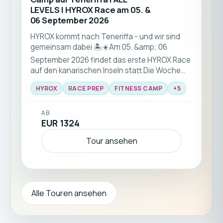
LEVELS | HYROX Race am 05. &
06 September 2026
HYROX kommt nach Teneriffa - und wir sind
gemeinsam dabei 🏝️☀️Am 05. &amp; 06
September 2026 findet das erste HYROX Race
auf den kanarischen Inseln statt.Die Woche
zuvor findet das einzigartige HYROX RACE-
HYROX
RACE PREP
FITNESS CAMP
+
5
PREP Trainings-Camp mit einem Team aus
HYROX-Profis statt – für alle Fitnesslevel.
AB
EUR 1324
Tour ansehen
Alle Touren ansehen