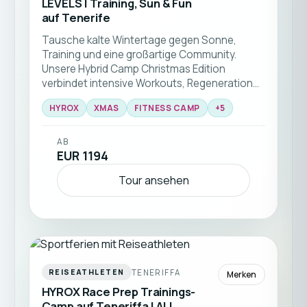
LEVELS | Training, Sun & Fun
auf Tenerife
Tausche kalte Wintertage gegen Sonne,
Training und eine großartige Community.
Unsere Hybrid Camp Christmas Edition
verbindet intensive Workouts, Regeneration
und unvergessliche Erlebnisse in einer der
HYROX
XMAS
FITNESS CAMP
+
5
schönsten Winterdestinationen Europas 🎄☀️
🏃‍♂️💪
AB
EUR 1194
Tour ansehen
TENERIFFA
REISEATHLETEN
Merken
HYROX Race Prep Trainings-
Camp auf Teneriffa | ALL