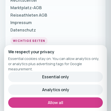
Rechtscenter
Marktplatz-AGB
Reiseathleten AGB
Impressum
Datenschutz
WICHTIGE SEITEN
Fitnessurlaub
We respect your privacy
Fitness Urlaub
Essential cookies stay on. You can allow analytics only,
or analytics plus advertising tags for Google
Fitnessreisen
measurement.
Fitnessferien
Essential only
© 2026 Reiseathleten
Analytics only
Kuratiertes Fitnessreisen-Angebot von
Reiseathleten.
Allow all