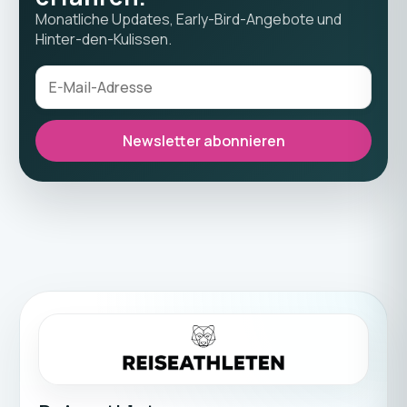
Monatliche Updates, Early-Bird-Angebote und
Hinter-den-Kulissen.
Newsletter abonnieren