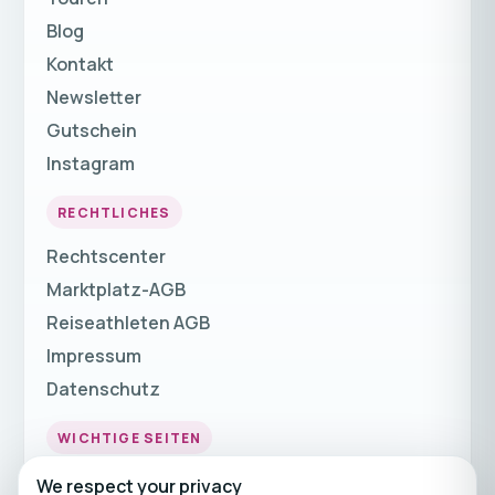
Blog
Kontakt
Newsletter
Gutschein
Instagram
RECHTLICHES
Rechtscenter
Marktplatz-AGB
Reiseathleten AGB
Impressum
Datenschutz
WICHTIGE SEITEN
Fitnessurlaub
We respect your privacy