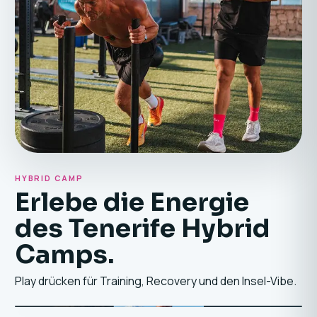
HYBRID CAMP
URLAUBSGEFÜHL
Erlebe die Energie
Sommer-Energie,
des Tenerife Hybrid
jeden Tag.
Camps.
Training mit der Crew, lange Lunches und Golden-
Hour-Swims in einem Rhythmus.
Play drücken für Training, Recovery und den Insel-Vibe.