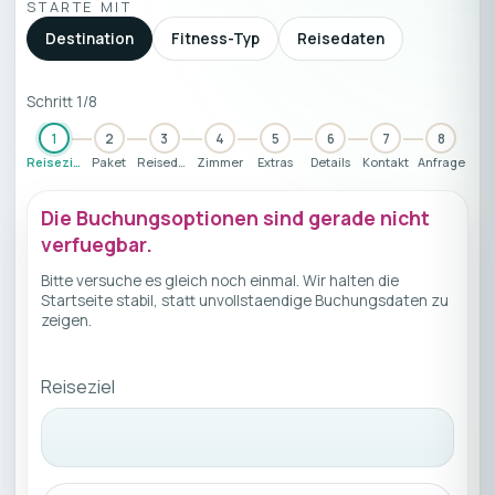
STARTE MIT
Destination
Fitness-Typ
Reisedaten
Schritt 1/8
1
2
3
4
5
6
7
8
Reiseziel
Paket
Reisedaten
Zimmer
Extras
Details
Kontakt
Anfrage
Die Buchungsoptionen sind gerade nicht
verfuegbar.
Bitte versuche es gleich noch einmal. Wir halten die
Startseite stabil, statt unvollstaendige Buchungsdaten zu
zeigen.
Reiseziel