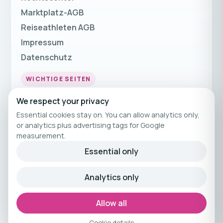
Marktplatz-AGB
Reiseathleten AGB
Impressum
Datenschutz
WICHTIGE SEITEN
Fitnessurlaub
We respect your privacy
Fitness Urlaub
Essential cookies stay on. You can allow analytics only,
or analytics plus advertising tags for Google
Fitnessreisen
measurement.
Fitnessferien
Essential only
© 2026 Reiseathleten
Analytics only
Kuratiertes Fitnessreisen-Angebot von
Reiseathleten.
Allow all