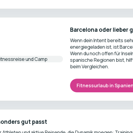
Barcelona oder lieber 
Wenn dein Intent bereits seh
energiegeladen ist, ist Barce
Wenn du noch offen für Insel
spanische Regionen bist, hilf
beim Vergleichen.
Fitnessurlaub in Spanie
sonders gut passt
 für Athleten und aktive Reisende, die Dynamik moegen: Train