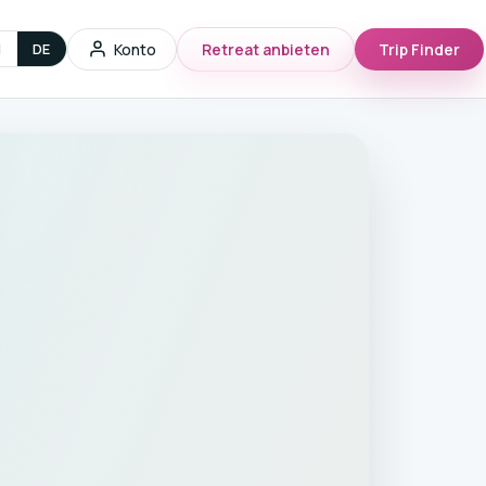
g
Konto
Retreat anbieten
Trip Finder
N
DE