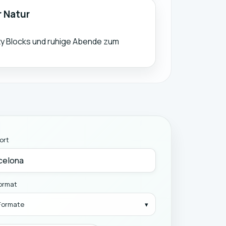
r Natur
ty Blocks und ruhige Abende zum
ort
ormat
 Formate