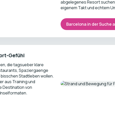
abgelegenes Resort suchen, 
eigenem Takt und echtem Um
Barcelona in der Suche
sort-Gefühl
en, die tagsueber klare
staurants, Spaziergaenge
 bisschen Stadtleben wollen.
r aus Training und
e Destination von
 Inselformaten.