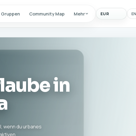
Anzeigewaehrun
Gruppen
Community Map
Mehr
E
laube in
a
eal, wenn du urbanes
aktiven