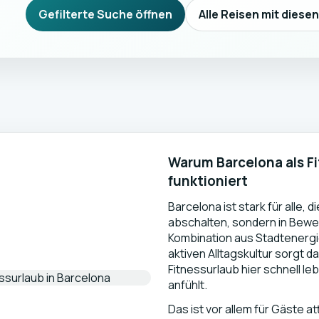
Gefilterte Suche öffnen
Alle Reisen mit diese
Warum Barcelona als F
funktioniert
Barcelona ist stark für alle, d
abschalten, sondern in Bewe
Kombination aus Stadtenerg
aktiven Alltagskultur sorgt da
Fitnessurlaub hier schnell l
anfühlt.
Das ist vor allem für Gäste att