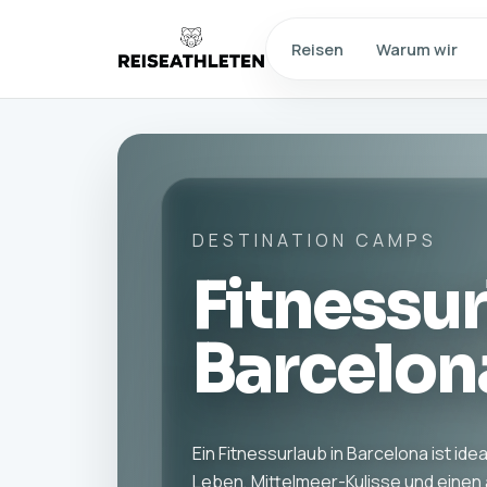
Reisen
Warum wir
DESTINATION CAMPS
Fitnessur
Barcelon
Ein Fitnessurlaub in Barcelona ist id
Leben, Mittelmeer-Kulisse und einen 