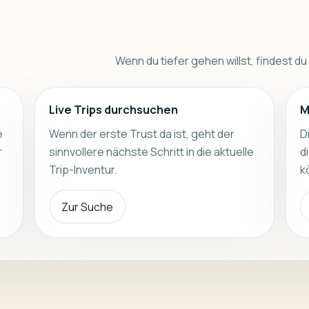
Wenn du tiefer gehen willst, findest du
Live Trips durchsuchen
M
e
Wenn der erste Trust da ist, geht der
D
r
sinnvollere nächste Schritt in die aktuelle
d
Trip-Inventur.
k
Zur Suche