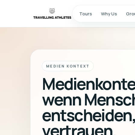
Tours
Why Us
Gro
MEDIEN KONTEXT
Medienkontex
wenn Mensc
entscheiden,
vertrauen.