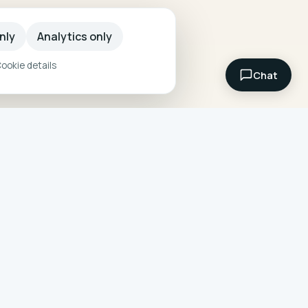
nly
Analytics only
ookie details
Chat
POPULAR SEARCHES
Fitness Holidays
s &
Fitness Travel
Fitness Breaks