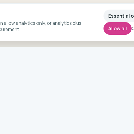
Essential o
n allow analytics only, or analytics plus
Allow all
C
surement.
EXPLORE
LEGAL
Booking tour
Legal center
Tours
Marketplace term
conditions
Blog