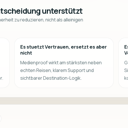
ntscheidung unterstützt
heit zu reduzieren, nicht als alleinigen
Es stuetzt Vertrauen, ersetzt es aber
E
nicht
V
Medienproof wirkt am stärksten neben
G
echten Reisen, klarem Support und
S
r.
sichtbarer Destination-Logik.
k