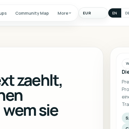
Display
ups
Community Map
More
EN
D
currency
W
Di
t zaehlt,
Pr
hen
Pro
ein
 wem sie
Tra
S
C