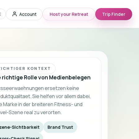
Account
Host your Retreat
Trip Finder
E
ICHTIGER KONTEXT
e richtige Rolle von Medienbelegen
esseerwaehnungen ersetzen keine
duktqualitaet. Sie helfen vor allem dabei,
e Marke in der breiteren Fitness- und
vel-Szene real zu verorten.
zene-Sichtbarkeit
Brand Trust
ross-Check Signal